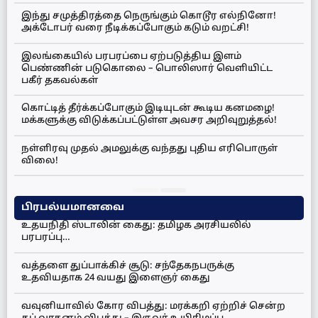
இந்து சமுத்திரத்தை நெருங்கும் கொடூர எல்நினோ!
அக்டோபர் வரை நீடிக்கப்போகும் கடும் வறட்சி!
இலங்கையில் பரபரப்பை ஏற்படுத்திய இளம்
பெண்ணின் படுகொலை – பொலிஸார் வெளியிட்ட
பகீர் தகவல்கள்
கொட்டித் தீர்க்கப்போகும் இடியுடன் கூடிய கனமழை!
மக்களுக்கு விடுக்கப்பட்டுள்ள அவசர அறிவுறுத்தல்!
நள்ளிரவு முதல் அமலுக்கு வந்தது புதிய எரிபொருள்
விலை!
பிரபல்யமானவை
உதயநிதி ஸ்டாலின் கைது: தமிழக அரசியலில்
பரபரப்பு…
வத்தளை துப்பாக்கிச் சூடு: சந்தேகநபருக்கு
உதவியதாக 24 வயது இளைஞர் கைது
வவுனியாவில் கோர விபத்து: மரக்கறி ஏற்றிச் சென்ற