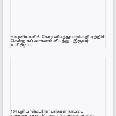
வவுனியாவில் கோர விபத்து: மரக்கறி ஏற்றிச்
சென்ற கப் வாகனம் விபத்து – இருவர்
உயிரிழப்பு
104 புதிய ‘மெட்ரோ’ பஸ்கள் நாட்டை
வந்தடைந்தன; பொதுப் போக்குவரத்தில்