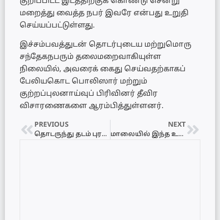
குறிப்பிட்ட இடத்திற்குக் கொண்டு சென்று
மறைத்து வைத்த நபர் இவரே என்பது உறுதி
செய்யப்பட்டுள்ளது.
இச்சம்பவத்துடன் தொடர்புடைய மற்றுமொரு
சந்தேகநபரும் தலைமறைவாகியுள்ள
நிலையில், அவரைக் கைது செய்வதற்காகப்
பேலியகொட பொலிஸார் மற்றும்
குற்றப்புலனாய்வுப் பிரிவினர் தீவிர
விசாரணைகளை ஆரம்பித்துள்ளனர்.
PREVIOUS
NEXT
தொடருந்து தடம் புரண்டு கோர விபத்து! – 12 பயணிகள் காயம்!
மாலையில் இந்த உணவுகளை கட்டாயம் எடுக்காதீங்க… இரவு தூக்கத்தில் பிரச்சனை ஏற்படும்