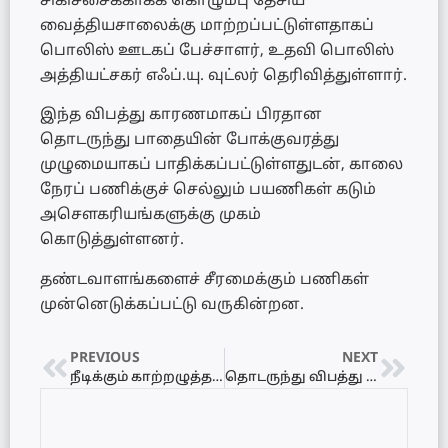
சிகிச்சைக்காகக் கொழும்பு தேசிய
வைத்தியசாலைக்கு மாற்றப்பட்டுள்ளதாகப்
பொலிஸ் ஊடகப் பேச்சாளர், உதவி பொலிஸ்
அத்தியட்சகர் எஃப்.யு. வுட்லர் தெரிவித்துள்ளார்.
இந்த விபத்து காரணமாகப் பிரதான
தொடருந்து பாதையின் போக்குவரத்து
முழுமையாகப் பாதிக்கப்பட்டுள்ளதுடன், காலை
நேரப் பணிக்குச் செல்லும் பயணிகள் கடும்
அசௌகரியங்களுக்கு முகம்
கொடுத்துள்ளனர்.
தண்டவாளங்களைச் சீரமைக்கும் பணிகள்
முன்னெடுக்கப்பட்டு வருகின்றன.
PREVIOUS
NEXT
நீடிக்கும் காற்றழுத்த தாழ்வுப் பகுதி! – பல மாகாணங்களுக்கு இடியுடன் கூடிய கனமழை எச்சரிக்கை!
தொடருந்து விபத்து தொடர்பில் தண்டவாளத்தில் ஆணிகளைக் கழற்றியதாக ஒருவர் கைது