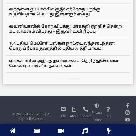
வத்தளை துப்பாக்கிச் சூடு: சந்தேகநபருக்கு
உதவியதாக 24 வயது இளைஞர் கைது
வவுனியாவில் கோர விபத்து: மரக்கறி ஏற்றிச் சென்ற
கப் வாகனம் விபத்து – இருவர் உயிரிழப்பு
104 புதிய ‘மெட்ரோ’ பஸ்கள் நாட்டை வந்தடைந்தன;
பொதுப் போக்குவரத்தில் புதிய அத்தியாயம்!
ஏலக்காயின் அற்புத நன்மைகள்… தெரிந்துகொள்ள
வேண்டிய முக்கிய தகவல்கள்!
Privacy
© 2025 Jettamil.com | All
Ads
About
Contact
Faq
rights Reserved.
Policy