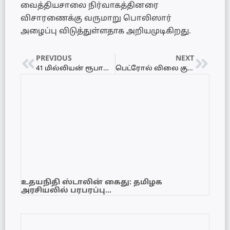
வைத்தியசாலை நிர்வாகத்தினரை
விசாரணைக்கு வருமாறு பொலிஸார்
அழைப்பு விடுத்துள்ளதாக அறியமுடிகிறது.
PREVIOUS
NEXT
41 மில்லியன் ரூபாய்க்கும் அதிகமான மதிப்புள்ள கேரள கஞ்சாவுடன் வடக்கு கடலில் 02 சந்தேக நபர்கள் கைது!
பெட்ரோல் விலை குறைப்பு! – சுப்பர் டீசல் விலை அதிகரிப்பு!
உதயநிதி ஸ்டாலின் கைது: தமிழக
அரசியலில் பரபரப்பு…