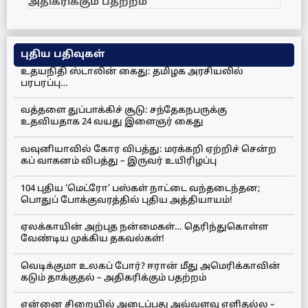
அதிகரிக்கும் பதற்றம்
புதிய பதிவுகள்
உதயநிதி ஸ்டாலின் கைது: தமிழக அரசியலில்
பரபரப்பு…
வத்தளை துப்பாக்கிச் சூடு: சந்தேகநபருக்கு
உதவியதாக 24 வயது இளைஞர் கைது
வவுனியாவில் கோர விபத்து: மரக்கறி ஏற்றிச் சென்ற
கப் வாகனம் விபத்து – இருவர் உயிரிழப்பு
104 புதிய ‘மெட்ரோ’ பஸ்கள் நாட்டை வந்தடைந்தன;
பொதுப் போக்குவரத்தில் புதிய அத்தியாயம்!
ஏலக்காயின் அற்புத நன்மைகள்… தெரிந்துகொள்ள
வேண்டிய முக்கிய தகவல்கள்!
வெடிக்குமா உலகப் போர்? ஈரான் மீது அமெரிக்காவின்
கடும் தாக்குதல் – அதிகரிக்கும் பதற்றம்
என்னை சிறையில் அடைப்பது அவ்வளவு எளிதல்ல –