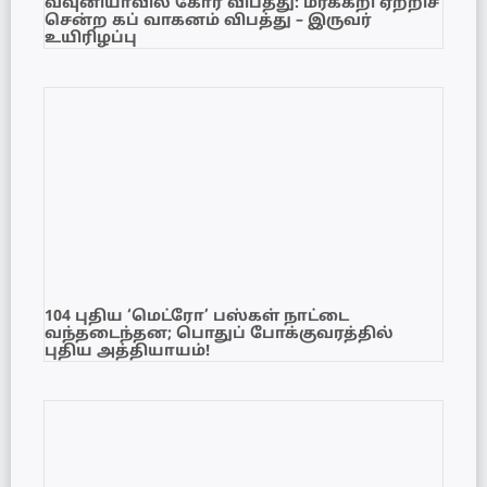
வவுனியாவில் கோர விபத்து: மரக்கறி ஏற்றிச்
சென்ற கப் வாகனம் விபத்து – இருவர்
உயிரிழப்பு
104 புதிய ‘மெட்ரோ’ பஸ்கள் நாட்டை
வந்தடைந்தன; பொதுப் போக்குவரத்தில்
புதிய அத்தியாயம்!