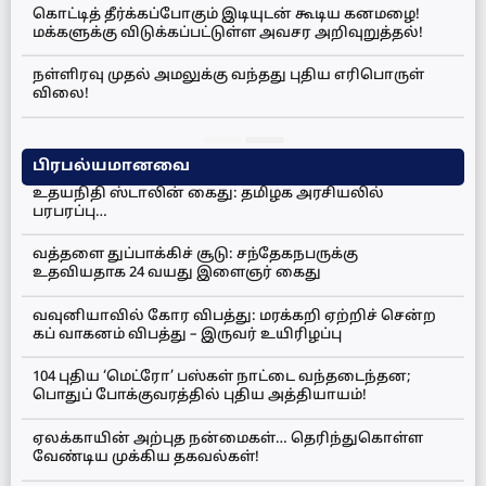
கொட்டித் தீர்க்கப்போகும் இடியுடன் கூடிய கனமழை!
மக்களுக்கு விடுக்கப்பட்டுள்ள அவசர அறிவுறுத்தல்!
நள்ளிரவு முதல் அமலுக்கு வந்தது புதிய எரிபொருள்
விலை!
பிரபல்யமானவை
உதயநிதி ஸ்டாலின் கைது: தமிழக அரசியலில்
பரபரப்பு…
வத்தளை துப்பாக்கிச் சூடு: சந்தேகநபருக்கு
உதவியதாக 24 வயது இளைஞர் கைது
வவுனியாவில் கோர விபத்து: மரக்கறி ஏற்றிச் சென்ற
கப் வாகனம் விபத்து – இருவர் உயிரிழப்பு
104 புதிய ‘மெட்ரோ’ பஸ்கள் நாட்டை வந்தடைந்தன;
பொதுப் போக்குவரத்தில் புதிய அத்தியாயம்!
ஏலக்காயின் அற்புத நன்மைகள்… தெரிந்துகொள்ள
வேண்டிய முக்கிய தகவல்கள்!