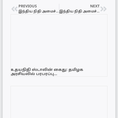
PREVIOUS
NEXT
இந்திய நிதி அமைச்சர் யாழ்ப்பாணம் நல்லூர் ஆலயத்திற்கு விஜயம்!
இந்திய நிதி அமைச்சரின் நிகழ்வு
உதயநிதி ஸ்டாலின் கைது: தமிழக
அரசியலில் பரபரப்பு…