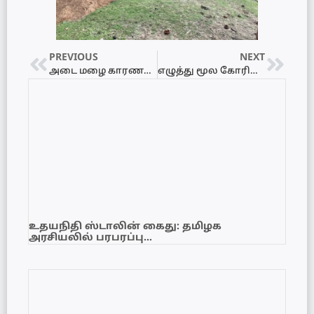
PREVIOUS
NEXT
அடை மழை காரணமாக யாழ்ப்பாணத்தில் 94 குடும்பங்கள் பாதிப்பு!
எழுத்து மூல கோரிக்கைகள் நிச்சயம் பரிசீலிக்கப்படும் – இளவாலையில் ஆளுநர் அறிவிப்பு
உதயநிதி ஸ்டாலின் கைது: தமிழக
அரசியலில் பரபரப்பு…