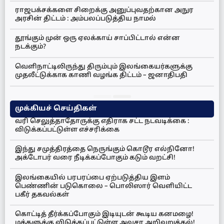
ராஜபக்சக்களை சிறைக்கு அனுப்புவதற்கான அநுர
அரசின் திட்டம் : அம்பலப்படுத்திய நாமல்
தூங்கும் முன் ஒரு ஏலக்காய் சாப்பிட்டால் என்ன
நடக்கும்?
வெளிநாட்டிலிருந்து திரும்பும் இலங்கையர்களுக்கு
முதலீட்டுக்காக காணி வழங்க திட்டம் – ஜனாதிபதி
முக்கியச் செய்திகள்
வரி செலுத்தாதோருக்கு எதிராக சட்ட நடவடிக்கை :
விடுக்கப்பட்டுள்ள எச்சரிக்கை
இந்து சமுத்திரத்தை நெருங்கும் கொடூர எல்நினோ!
அக்டோபர் வரை நீடிக்கப்போகும் கடும் வறட்சி!
இலங்கையில் பரபரப்பை ஏற்படுத்திய இளம்
பெண்ணின் படுகொலை – பொலிஸார் வெளியிட்ட
பகீர் தகவல்கள்
கொட்டித் தீர்க்கப்போகும் இடியுடன் கூடிய கனமழை!
மக்களுக்கு விடுக்கப்பட்டுள்ள அவசர அறிவுறுத்தல்!