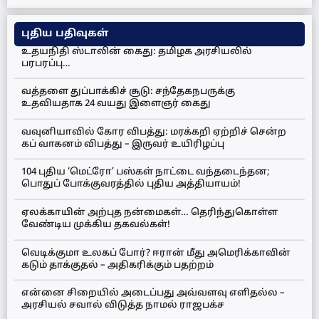
புதிய பதிவுகள்
உதயநிதி ஸ்டாலின் கைது: தமிழக அரசியலில்
பரபரப்பு…
வத்தளை துப்பாக்கிச் சூடு: சந்தேகநபருக்கு
உதவியதாக 24 வயது இளைஞர் கைது
வவுனியாவில் கோர விபத்து: மரக்கறி ஏற்றிச் சென்ற
கப் வாகனம் விபத்து – இருவர் உயிரிழப்பு
104 புதிய ‘மெட்ரோ’ பஸ்கள் நாட்டை வந்தடைந்தன;
பொதுப் போக்குவரத்தில் புதிய அத்தியாயம்!
ஏலக்காயின் அற்புத நன்மைகள்… தெரிந்துகொள்ள
வேண்டிய முக்கிய தகவல்கள்!
வெடிக்குமா உலகப் போர்? ஈரான் மீது அமெரிக்காவின்
கடும் தாக்குதல் – அதிகரிக்கும் பதற்றம்
என்னை சிறையில் அடைப்பது அவ்வளவு எளிதல்ல –
அரசியல் சவால் விடுத்த நாமல் ராஜபக்ச