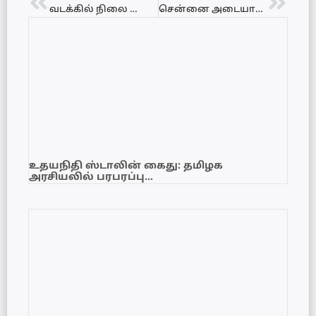
வடக்கில் நிலை கொண்டுள்ள தாழ் அமுக்கப் பிரதேசம்! மக்களுக்கு வெளியான முன்னெச்செரிக்கை
சென்னை அடையாறு ஆற்றில் குதித்துத் தயாரிப்பாளர் கே.ராஜன் தற்கொலை! மீட்டது தீயணைப்புத் துறை!
உதயநிதி ஸ்டாலின் கைது: தமிழக
அரசியலில் பரபரப்பு…