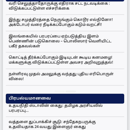
வரி செலுத்தாதோருக்கு எதிராக சட்ட நடவடிக்கை :
விடுக்கப்பட்டுள்ள எச்சரிக்கை
இந்து சமுத்திரத்தை நெருங்கும் கொடூர எல்நினோ!
அக்டோபர் வரை நீடிக்கப்போகும் கடும் வறட்சி!
இலங்கையில் பரபரப்பை ஏற்படுத்திய இளம்
பெண்ணின் படுகொலை – பொலிஸார் வெளியிட்ட
பகீர் தகவல்கள்
கொட்டித் தீர்க்கப்போகும் இடியுடன் கூடிய கனமழை!
மக்களுக்கு விடுக்கப்பட்டுள்ள அவசர அறிவுறுத்தல்!
நள்ளிரவு முதல் அமலுக்கு வந்தது புதிய எரிபொருள்
விலை!
பிரபல்யமானவை
உதயநிதி ஸ்டாலின் கைது: தமிழக அரசியலில்
பரபரப்பு…
வத்தளை துப்பாக்கிச் சூடு: சந்தேகநபருக்கு
உதவியதாக 24 வயது இளைஞர் கைது