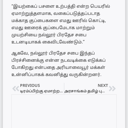
“இயற்கைப் பசளை உற்பத்தி என்ற பெயரில்
ஏமாற்றுத்தளமாக, வகைப்படுத்தப்படாத
மக்காத குப்பைகளை எமது ஊரில் கொட்டி,
எமது ஊரைக் குப்பைமேடாக மாற்றும்
முயற்சியை நல்லூர் பிரதேச சபை
உடனடியாகக் கைவிடவேண்டும்.”
ஆகவே, நல்லூர் பிரதேச சபை இந்தப்
பிரச்சினைக்கு என்ன நடவடிக்கை எடுக்கப்
போகிறது என்பதை அரியாலையூர் மக்கள்
உன்னிப்பாகக் கவனித்து வருகின்றனர்.
PREVIOUS
NEXT
டிரம்ப்பிற்கு ஏமாற்றம்: அமைதிக்கான நோபல் பரிசுக்கு வாய்ப்பில்லை – காரணம் என்ன?
அரசாங்கம் தமிழ் புலம்பெயர்ந்தோரை மகிழ்விக்கிறதா? – நாமல் ராஜபக்ஷ காட்டம்