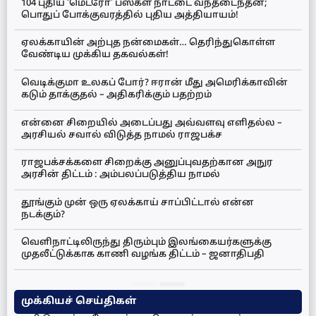
104 புதிய ‘மெட்ரோ’ பஸ்கள் நாட்டை வந்தடைந்தன;
பொதுப் போக்குவரத்தில் புதிய அத்தியாயம்!
ஏலக்காயின் அற்புத நன்மைகள்… தெரிந்துகொள்ள
வேண்டிய முக்கிய தகவல்கள்!
வெடிக்குமா உலகப் போர்? ஈரான் மீது அமெரிக்காவின்
கடும் தாக்குதல் – அதிகரிக்கும் பதற்றம்
என்னை சிறையில் அடைப்பது அவ்வளவு எளிதல்ல –
அரசியல் சவால் விடுத்த நாமல் ராஜபக்ச
ராஜபக்சக்களை சிறைக்கு அனுப்புவதற்கான அநுர
அரசின் திட்டம் : அம்பலப்படுத்திய நாமல்
தூங்கும் முன் ஒரு ஏலக்காய் சாப்பிட்டால் என்ன
நடக்கும்?
வெளிநாட்டிலிருந்து திரும்பும் இலங்கையர்களுக்கு
முதலீட்டுக்காக காணி வழங்க திட்டம் – ஜனாதிபதி
முக்கியச் செய்திகள்