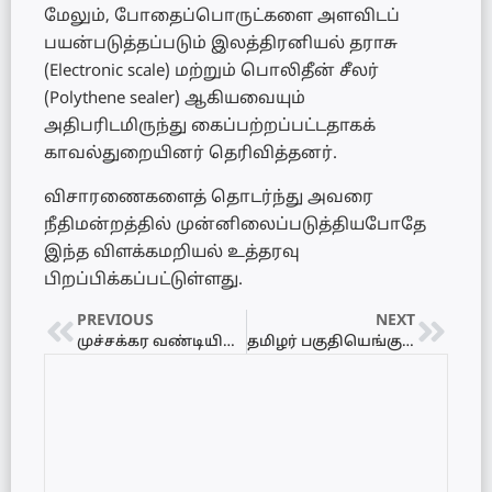
மேலும், போதைப்பொருட்களை அளவிடப்
பயன்படுத்தப்படும் இலத்திரனியல் தராசு
(Electronic scale) மற்றும் பொலிதீன் சீலர்
(Polythene sealer) ஆகியவையும்
அதிபரிடமிருந்து கைப்பற்றப்பட்டதாகக்
காவல்துறையினர் தெரிவித்தனர்.
விசாரணைகளைத் தொடர்ந்து அவரை
நீதிமன்றத்தில் முன்னிலைப்படுத்தியபோதே
இந்த விளக்கமறியல் உத்தரவு
பிறப்பிக்கப்பட்டுள்ளது.
PREVIOUS
NEXT
முச்சக்கர வண்டியில் தலையை வெளியே நீட்டிய முன்பள்ளி மாணவி லொறி மோதி பலி!
தமிழர் பகுதியெங்கும் 71ஆவது பிறந்தநாள் கொண்டாட்டம்