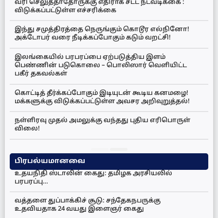
வரி செலுத்தாதோருக்கு எதிராக சட்ட நடவடிக்கை :
விடுக்கப்பட்டுள்ள எச்சரிக்கை
இந்து சமுத்திரத்தை நெருங்கும் கொடூர எல்நினோ!
அக்டோபர் வரை நீடிக்கப்போகும் கடும் வறட்சி!
இலங்கையில் பரபரப்பை ஏற்படுத்திய இளம்
பெண்ணின் படுகொலை – பொலிஸார் வெளியிட்ட
பகீர் தகவல்கள்
கொட்டித் தீர்க்கப்போகும் இடியுடன் கூடிய கனமழை!
மக்களுக்கு விடுக்கப்பட்டுள்ள அவசர அறிவுறுத்தல்!
நள்ளிரவு முதல் அமலுக்கு வந்தது புதிய எரிபொருள்
விலை!
பிரபல்யமானவை
உதயநிதி ஸ்டாலின் கைது: தமிழக அரசியலில்
பரபரப்பு…
வத்தளை துப்பாக்கிச் சூடு: சந்தேகநபருக்கு
உதவியதாக 24 வயது இளைஞர் கைது