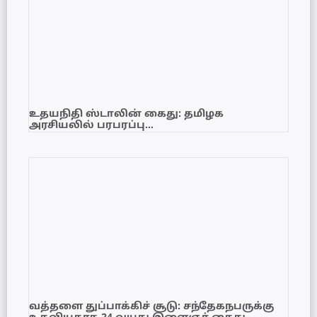
உதயநிதி ஸ்டாலின் கைது: தமிழக
அரசியலில் பரபரப்பு…
வத்தளை துப்பாக்கிச் சூடு: சந்தேகநபருக்கு