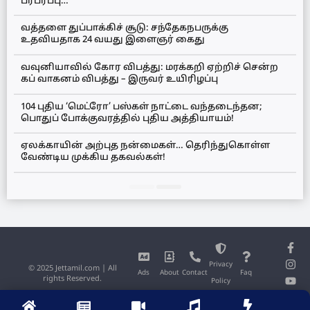
பரபரப்பு…
வத்தளை துப்பாக்கிச் சூடு: சந்தேகநபருக்கு
உதவியதாக 24 வயது இளைஞர் கைது
வவுனியாவில் கோர விபத்து: மரக்கறி ஏற்றிச் சென்ற
கப் வாகனம் விபத்து – இருவர் உயிரிழப்பு
104 புதிய ‘மெட்ரோ’ பஸ்கள் நாட்டை வந்தடைந்தன;
பொதுப் போக்குவரத்தில் புதிய அத்தியாயம்!
ஏலக்காயின் அற்புத நன்மைகள்… தெரிந்துகொள்ள
வேண்டிய முக்கிய தகவல்கள்!
Privacy
© 2025 Jettamil.com | All
Ads
About
Contact
Faq
rights Reserved.
Policy