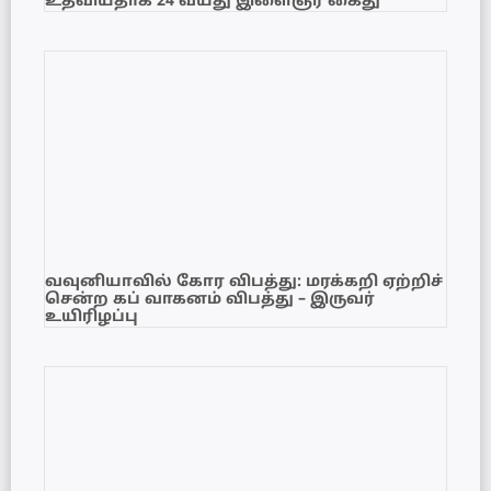
உதவியதாக 24 வயது இளைஞர் கைது
வவுனியாவில் கோர விபத்து: மரக்கறி ஏற்றிச்
சென்ற கப் வாகனம் விபத்து – இருவர்
உயிரிழப்பு