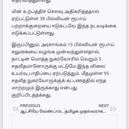
தெரிவித்துள்ளது.
மின் உற்பத்திச் செலவு அதிகரித்ததால்
ஏற்பட்டுள்ள 38 பில்லியன் ரூபாய்
பற்றாக்குறையை ஈடுகட்டவே இந்த நடவடிக்கை
எடுக்கப்பட்டுள்ளது.
இருப்பினும், அரசாங்கம் 15 பில்லியன் ரூபாய்
சலுகையை வழங்க முன்வந்துள்ளதால்,
நாட்டின் மொத்த நுகர்வோரில் வெறும் 5
சதவீதமானோருக்கு மட்டுமே இந்த விலை
உயர்வு பாதிப்பை ஏற்படுத்தும். மீதமுள்ள 95
சதவீத நுகர்வோருக்குக் கட்டணத்தில் எந்த
மாற்றமும் இருக்காது என்பது
குறிப்பிடத்தக்கது.
PREVIOUS
NEXT
ஆட்சியே வேண்டாம்.. மக்களிடமே செல்வேன்! – விஜய்யின் அதிரடி முடிவால் திகைப்பில் தமிழகம்!
தமிழக முதல்வராகப் பதவியேற்ற விஜய்க்கு ஜனாதிபதி அநுர குமார திஸாநாயக்க வாழ்த்து!