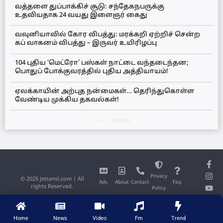
வத்தளை துப்பாக்கிச் சூடு: சந்தேகநபருக்கு
உதவியதாக 24 வயது இளைஞர் கைது
வவுனியாவில் கோர விபத்து: மரக்கறி ஏற்றிச் சென்ற
கப் வாகனம் விபத்து – இருவர் உயிரிழப்பு
104 புதிய ‘மெட்ரோ’ பஸ்கள் நாட்டை வந்தடைந்தன;
பொதுப் போக்குவரத்தில் புதிய அத்தியாயம்!
ஏலக்காயின் அற்புத நன்மைகள்… தெரிந்துகொள்ள
வேண்டிய முக்கிய தகவல்கள்!
Privacy
© 2025 Jettamil.com | All
Ads
About
Contact
Faq
rights Reserved.
Policy
Home
News
Video
Fm
Trend