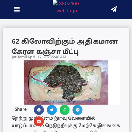
62 கிலோவிற்கும் அதிகமான
கேரள கஞ்சா மீட்பு
Jet Tamil
April 17, 2023
5:48 AM
Share
நேற்று முன்தினம் இரவு வேளையில்
யாழ்ப்பாணம் நெடுந்தீவுக்கு மேற்கே இலங்கை