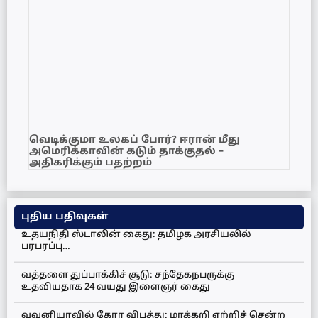
வெடிக்குமா உலகப் போர்? ஈரான் மீது
அமெரிக்காவின் கடும் தாக்குதல் –
அதிகரிக்கும் பதற்றம்
புதிய பதிவுகள்
உதயநிதி ஸ்டாலின் கைது: தமிழக அரசியலில்
பரபரப்பு…
வத்தளை துப்பாக்கிச் சூடு: சந்தேகநபருக்கு
உதவியதாக 24 வயது இளைஞர் கைது
வவுனியாவில் கோர விபத்து: மரக்கறி ஏற்றிச் சென்ற