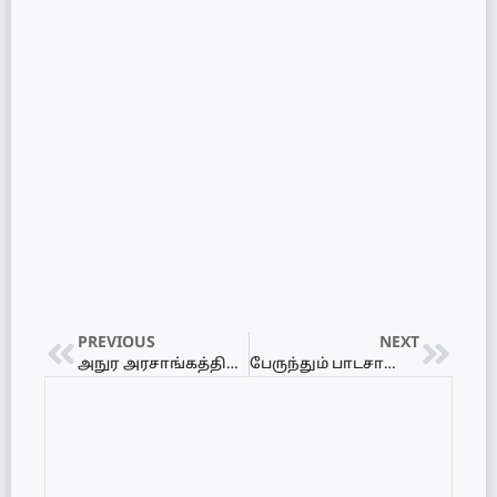
PREVIOUS
NEXT
அநுர அரசாங்கத்திற்கு ஆசீர்வாதம் வழங்கிய சரத் பொன்சேகா…!
பேருந்தும் பாடசாலை வானும் நேருக்கு நேர் மோதி விபத்து: 8 குழந்தைகள் காயமடைந்து வைத்தியசாலையில் அனுமதி!