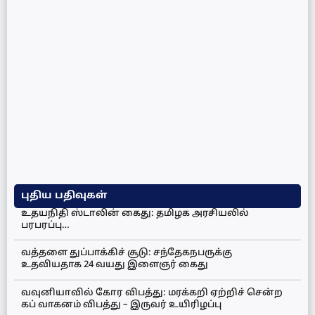
புதிய பதிவுகள்
உதயநிதி ஸ்டாலின் கைது: தமிழக அரசியலில்
பரபரப்பு…
வத்தளை துப்பாக்கிச் சூடு: சந்தேகநபருக்கு
உதவியதாக 24 வயது இளைஞர் கைது
வவுனியாவில் கோர விபத்து: மரக்கறி ஏற்றிச் சென்ற
கப் வாகனம் விபத்து – இருவர் உயிரிழப்பு