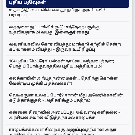
புதிய பதிவுகள்
உதயநிதி ஸ்டாலின் கைது: தமிழக அரசியலில்
பரபரப்பு…
வத்தளை துப்பாக்கிச் சூடு: சந்தேகநபருக்கு
உதவியதாக 24 வயது இளைஞர் கைது
வவுனியாவில் கோர விபத்து: மரக்கறி ஏற்றிச் சென்ற
கப் வாகனம் விபத்து – இருவர் உயிரிழப்பு
104 புதிய ‘மெட்ரோ’ பஸ்கள் நாட்டை வந்தடைந்தன;
பொதுப் போக்குவரத்தில் புதிய அத்தியாயம்!
ஏலக்காயின் அற்புத நன்மைகள்… தெரிந்துகொள்ள
வேண்டிய முக்கிய தகவல்கள்!
வெடிக்குமா உலகப் போர்? ஈரான் மீது அமெரிக்காவின்
கடும் தாக்குதல் – அதிகரிக்கும் பதற்றம்
என்னை சிறையில் அடைப்பது அவ்வளவு எளிதல்ல –
அரசியல் சவால் விடுத்த நாமல் ராஜபக்ச
ராஜபக்சக்களை சிறைக்கு அனுப்புவதற்கான அநுர
அரசின் திட்டம் : அம்பலப்படுத்திய நாமல்