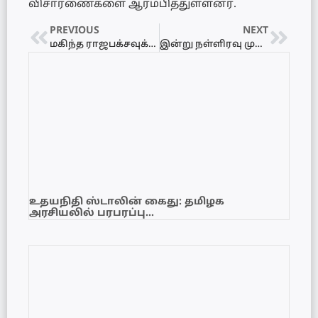
விசாரணைகளை ஆரம்பித்துள்ளனர்.
PREVIOUS
NEXT
மகிந்த ராஜபக்சவுக்கு இலஞ்ச ஊழல் ஆணைக்குழுவின் அதிரடி உத்தரவு!
இன்று நள்ளிரவு முதல் எரிவாயு விலைகள் அதிரடி உயர்வு – லிட்ரோ மற்றும் லாப் நிறுவனங்கள் வெளியிட்ட புதிய விலைப்பட்டியல்
உதயநிதி ஸ்டாலின் கைது: தமிழக
அரசியலில் பரபரப்பு…