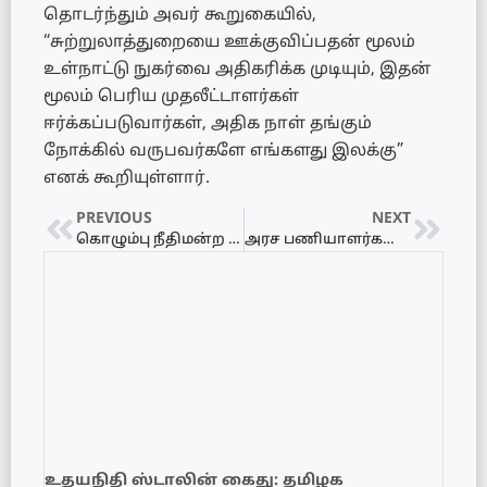
தொடர்ந்தும் அவர் கூறுகையில்,
“சுற்றுலாத்துறையை ஊக்குவிப்பதன் மூலம்
உள்நாட்டு நுகர்வை அதிகரிக்க முடியும், இதன்
மூலம் பெரிய முதலீட்டாளர்கள்
ஈர்க்கப்படுவார்கள், அதிக நாள் தங்கும்
நோக்கில் வருபவர்களே எங்களது இலக்கு”
எனக் கூறியுள்ளார்.
PREVIOUS
NEXT
கொழும்பு நீதிமன்ற கட்டிடத்தொகுதியில் தீப்பரவல்
அரச பணியாளர்களுக்கு விசேட முன்பணம் வழங்க தீர்மானம்…
உதயநிதி ஸ்டாலின் கைது: தமிழக