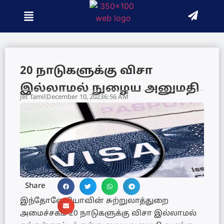
20 நாடுகளுக்கு விசா
இல்லாமல் நுழைய அனுமதி
Jet Tamil
December 10, 2023
6:56 AM
Share
இந்தோனேசியாவின் சுற்றுலாத்துறை
அமைச்சகம் 20 நாடுகளுக்கு விசா இல்லாமல்