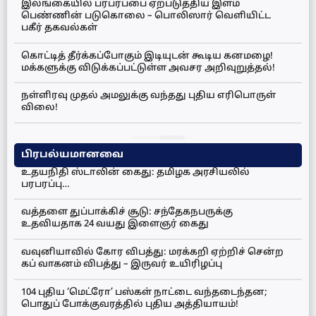
இலங்கையில் பரபரப்பை ஏற்படுத்திய இளம்
பெண்ணின் படுகொலை – பொலிஸார் வெளியிட்ட
பகீர் தகவல்கள்
கொட்டித் தீர்க்கப்போகும் இடியுடன் கூடிய கனமழை!
மக்களுக்கு விடுக்கப்பட்டுள்ள அவசர அறிவுறுத்தல்!
நள்ளிரவு முதல் அமலுக்கு வந்தது புதிய எரிபொருள்
விலை!
பிரபல்யமானவை
உதயநிதி ஸ்டாலின் கைது: தமிழக அரசியலில்
பரபரப்பு…
வத்தளை துப்பாக்கிச் சூடு: சந்தேகநபருக்கு
உதவியதாக 24 வயது இளைஞர் கைது
வவுனியாவில் கோர விபத்து: மரக்கறி ஏற்றிச் சென்ற
கப் வாகனம் விபத்து – இருவர் உயிரிழப்பு
104 புதிய ‘மெட்ரோ’ பஸ்கள் நாட்டை வந்தடைந்தன;
பொதுப் போக்குவரத்தில் புதிய அத்தியாயம்!