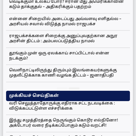
வெடிக்குமா உலகப் போர்? ஈரான் மீது அமெரிக்காவின்
கடும் தாக்குதல் – அதிகரிக்கும் பதற்றம்
என்னை சிறையில் அடைப்பது அவ்வளவு எளிதல்ல –
அரசியல் சவால் விடுத்த நாமல் ராஜபக்ச
ராஜபக்சக்களை சிறைக்கு அனுப்புவதற்கான அநுர
அரசின் திட்டம் : அம்பலப்படுத்திய நாமல்
தூங்கும் முன் ஒரு ஏலக்காய் சாப்பிட்டால் என்ன
நடக்கும்?
வெளிநாட்டிலிருந்து திரும்பும் இலங்கையர்களுக்கு
முதலீட்டுக்காக காணி வழங்க திட்டம் – ஜனாதிபதி
முக்கியச் செய்திகள்
வரி செலுத்தாதோருக்கு எதிராக சட்ட நடவடிக்கை :
விடுக்கப்பட்டுள்ள எச்சரிக்கை
இந்து சமுத்திரத்தை நெருங்கும் கொடூர எல்நினோ!
அக்டோபர் வரை நீடிக்கப்போகும் கடும் வறட்சி!