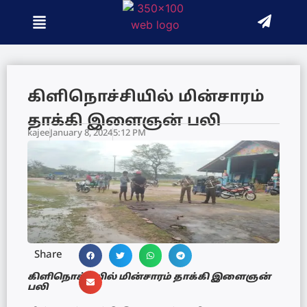
கிளிநொச்சியில் மின்சாரம்
தாக்கி இளைஞன் பலி
kajee
January 8, 2024
5:12 PM
Share
கிளிநொச்சியில் மின்சாரம் தாக்கி இளைஞன்
பலி