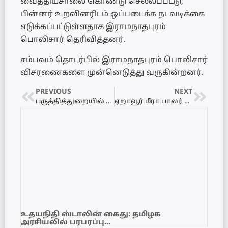
வைத்தியசாலை கொண்டு செல்லப்பட்டு,
பின்னர் உறவினரிடம் ஒப்படைக்க நடவடிக்கை
எடுக்கப்பட்டுள்ளதாக இராமநாதபுரம்
பொலிசார் தெரிவித்தனர்.
சம்பவம் தொடர்பில் இராமநாதபுரம் பொலிசார்
விசரணைகளை முன்னெடுத்து வருகின்றனர்.
PREVIOUS
NEXT
பருத்தித்துறையில் கஞ்சா மீட்பு!
ஏறாவூர் மீரா பாலர் பாடசாலையின் பரிசளிப்பு விழாவும், கலை நிகழ்வும்
உதயநிதி ஸ்டாலின் கைது: தமிழக
அரசியலில் பரபரப்பு…