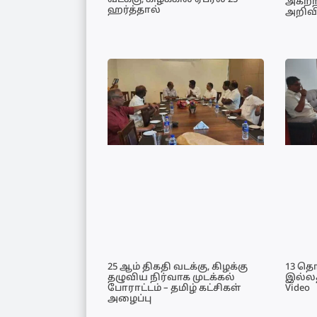
வடக்கு, கிழக்கில் ஏப்ரல் 25
அகற்ற
ஹர்த்தால்
அறிவி
25 ஆம் திகதி வடக்கு, கிழக்கு
13 தொ
தழுவிய நிர்வாக முடக்கல்
இல்லத
போராட்டம் – தமிழ் கட்சிகள்
Video
அழைப்பு