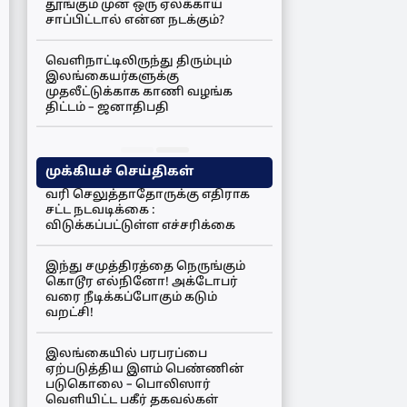
தூங்கும் முன் ஒரு ஏலக்காய்
சாப்பிட்டால் என்ன நடக்கும்?
வெளிநாட்டிலிருந்து திரும்பும்
இலங்கையர்களுக்கு
முதலீட்டுக்காக காணி வழங்க
திட்டம் – ஜனாதிபதி
முக்கியச் செய்திகள்
வரி செலுத்தாதோருக்கு எதிராக
சட்ட நடவடிக்கை :
விடுக்கப்பட்டுள்ள எச்சரிக்கை
இந்து சமுத்திரத்தை நெருங்கும்
கொடூர எல்நினோ! அக்டோபர்
வரை நீடிக்கப்போகும் கடும்
வறட்சி!
இலங்கையில் பரபரப்பை
ஏற்படுத்திய இளம் பெண்ணின்
படுகொலை – பொலிஸார்
வெளியிட்ட பகீர் தகவல்கள்