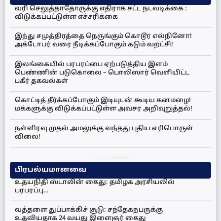
வரி செலுத்தாதோருக்கு எதிராக சட்ட நடவடிக்கை :
விடுக்கப்பட்டுள்ள எச்சரிக்கை
இந்து சமுத்திரத்தை நெருங்கும் கொடூர எல்நினோ!
அக்டோபர் வரை நீடிக்கப்போகும் கடும் வறட்சி!
இலங்கையில் பரபரப்பை ஏற்படுத்திய இளம்
பெண்ணின் படுகொலை – பொலிஸார் வெளியிட்ட
பகீர் தகவல்கள்
கொட்டித் தீர்க்கப்போகும் இடியுடன் கூடிய கனமழை!
மக்களுக்கு விடுக்கப்பட்டுள்ள அவசர அறிவுறுத்தல்!
நள்ளிரவு முதல் அமலுக்கு வந்தது புதிய எரிபொருள்
விலை!
பிரபல்யமானவை
உதயநிதி ஸ்டாலின் கைது: தமிழக அரசியலில்
பரபரப்பு…
வத்தளை துப்பாக்கிச் சூடு: சந்தேகநபருக்கு
உதவியதாக 24 வயது இளைஞர் கைது