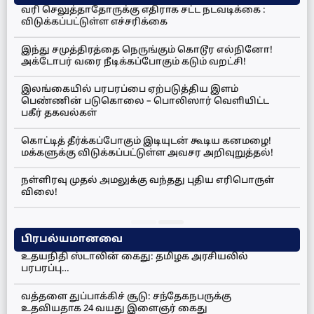
வரி செலுத்தாதோருக்கு எதிராக சட்ட நடவடிக்கை :
விடுக்கப்பட்டுள்ள எச்சரிக்கை
இந்து சமுத்திரத்தை நெருங்கும் கொடூர எல்நினோ!
அக்டோபர் வரை நீடிக்கப்போகும் கடும் வறட்சி!
இலங்கையில் பரபரப்பை ஏற்படுத்திய இளம்
பெண்ணின் படுகொலை – பொலிஸார் வெளியிட்ட
பகீர் தகவல்கள்
கொட்டித் தீர்க்கப்போகும் இடியுடன் கூடிய கனமழை!
மக்களுக்கு விடுக்கப்பட்டுள்ள அவசர அறிவுறுத்தல்!
நள்ளிரவு முதல் அமலுக்கு வந்தது புதிய எரிபொருள்
விலை!
பிரபல்யமானவை
உதயநிதி ஸ்டாலின் கைது: தமிழக அரசியலில்
பரபரப்பு…
வத்தளை துப்பாக்கிச் சூடு: சந்தேகநபருக்கு
உதவியதாக 24 வயது இளைஞர் கைது