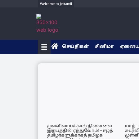
Welcome to Jettamil
செய்திகள்
சினிமா
ஏனை
முள்ளிவாய்க்கால் நினைவை
யாழ்.
இதயத்தில் ஏந்துவோம்! – ஈழத்
சுடர்வ
தமிழர்களுக்காகத் தமிழக
முள்ள