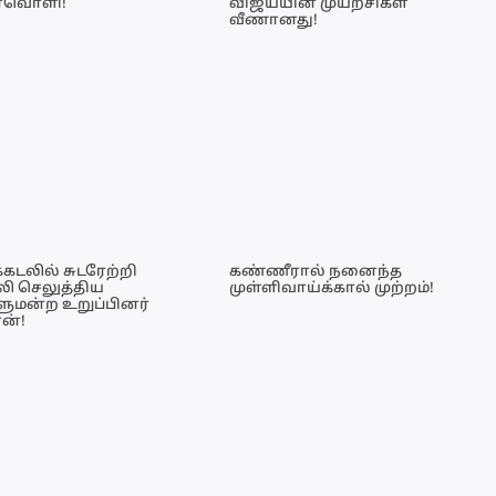
ைவொளி!
விஜய்யின் முயற்சிகள்
வீணானது!
்கடலில் சுடரேற்றி
கண்ணீரால் நனைந்த
ி செலுத்திய
முள்ளிவாய்க்கால் முற்றம்!
ுமன்ற உறுப்பினர்
ன்!