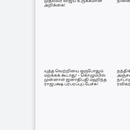
முதல்வர் விஜய் உருக்கமான
நின
அறிக்கை!
யுத்த வெற்றியை ஒருபோதும்
நந்திக
மறக்கக் கூடாது! – கொழும்பில்
அஞ்சல
முன்னாள் ஜனாதிபதி மஹிந்த
நாடாள
ராஜபக்ஷ பரபரப்புப் பேச்சு!
ரவிகர