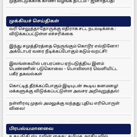
முதலீட்டுக்காக காணி வழங்க திட்டம் – ஜனாதிபதி
முக்கியச் செய்திகள்
வரி செலுத்தாதோருக்கு எதிராக சட்ட நடவடிக்கை :
விடுக்கப்பட்டுள்ள எச்சரிக்கை
இந்து சமுத்திரத்தை நெருங்கும் கொடூர எல்நினோ!
அக்டோபர் வரை நீடிக்கப்போகும் கடும் வறட்சி!
இலங்கையில் பரபரப்பை ஏற்படுத்திய இளம்
பெண்ணின் படுகொலை – பொலிஸார் வெளியிட்ட
பகீர் தகவல்கள்
கொட்டித் தீர்க்கப்போகும் இடியுடன் கூடிய கனமழை!
மக்களுக்கு விடுக்கப்பட்டுள்ள அவசர அறிவுறுத்தல்!
நள்ளிரவு முதல் அமலுக்கு வந்தது புதிய எரிபொருள்
விலை!
பிரபல்யமானவை
உதயநிதி ஸ்டாலின் கைது: தமிழக அரசியலில்