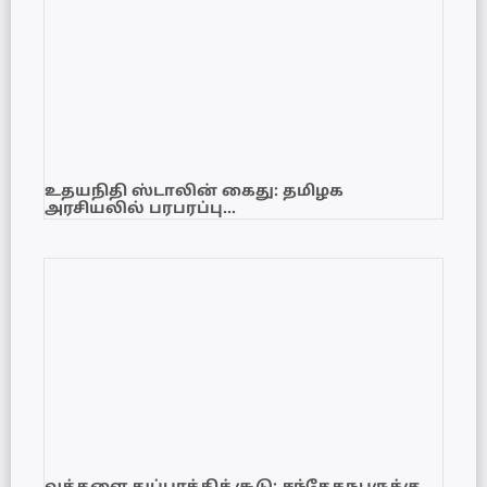
உதயநிதி ஸ்டாலின் கைது: தமிழக
அரசியலில் பரபரப்பு…