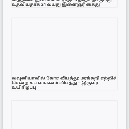
வத்தளை துப்பாக்கிச் சூடு: சந்தேகநபருக்கு
உதவியதாக 24 வயது இளைஞர் கைது
வவுனியாவில் கோர விபத்து: மரக்கறி ஏற்றிச்
சென்ற கப் வாகனம் விபத்து – இருவர்
உயிரிழப்பு