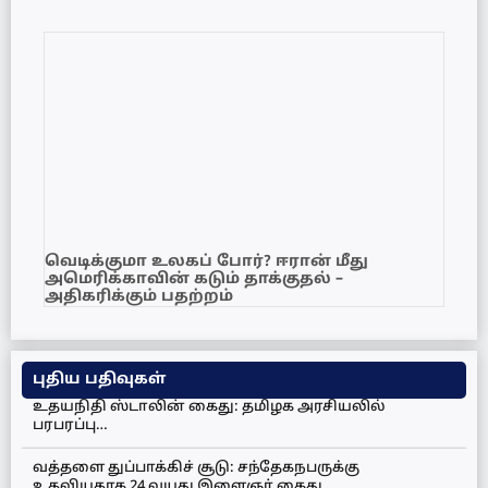
வெடிக்குமா உலகப் போர்? ஈரான் மீது
அமெரிக்காவின் கடும் தாக்குதல் –
அதிகரிக்கும் பதற்றம்
புதிய பதிவுகள்
உதயநிதி ஸ்டாலின் கைது: தமிழக அரசியலில்
பரபரப்பு…
வத்தளை துப்பாக்கிச் சூடு: சந்தேகநபருக்கு
உதவியதாக 24 வயது இளைஞர் கைது