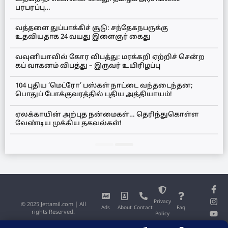
பரபரப்பு…
வத்தளை துப்பாக்கிச் சூடு: சந்தேகநபருக்கு
உதவியதாக 24 வயது இளைஞர் கைது
வவுனியாவில் கோர விபத்து: மரக்கறி ஏற்றிச் சென்ற
கப் வாகனம் விபத்து – இருவர் உயிரிழப்பு
104 புதிய ‘மெட்ரோ’ பஸ்கள் நாட்டை வந்தடைந்தன;
பொதுப் போக்குவரத்தில் புதிய அத்தியாயம்!
ஏலக்காயின் அற்புத நன்மைகள்… தெரிந்துகொள்ள
வேண்டிய முக்கிய தகவல்கள்!
Privacy
© 2025 Jettamil.com | All
Ads
About
Contact
Faq
rights Reserved.
Policy