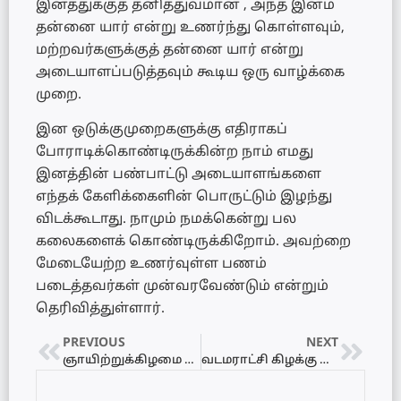
இனத்துக்குத் தனித்துவமான , அந்த இனம்
தன்னை யார் என்று உணர்ந்து கொள்ளவும்,
மற்றவர்களுக்குத் தன்னை யார் என்று
அடையாளப்படுத்தவும் கூடிய ஒரு வாழ்க்கை
முறை.
இன ஒடுக்குமுறைகளுக்கு எதிராகப்
போராடிக்கொண்டிருக்கின்ற நாம் எமது
இனத்தின் பண்பாட்டு அடையாளங்களை
எந்தக் கேளிக்கைளின் பொருட்டும் இழந்து
விடக்கூடாது. நாமும் நமக்கென்று பல
கலைகளைக் கொண்டிருக்கிறோம். அவற்றை
மேடையேற்ற உணர்வுள்ள பணம்
படைத்தவர்கள் முன்வரவேண்டும் என்றும்
தெரிவித்துள்ளார்.
PREVIOUS
NEXT
ஞாயிற்றுக்கிழமை கடலில் கறுப்புக்கொடி போராட்டம் – மீனவ அமைப்புக்கள் அழைப்பு
வடமராட்சி கிழக்கு மருதங்கேணி பிரதேச செயலகத்தில் விற்பனை கண்காட்சி!