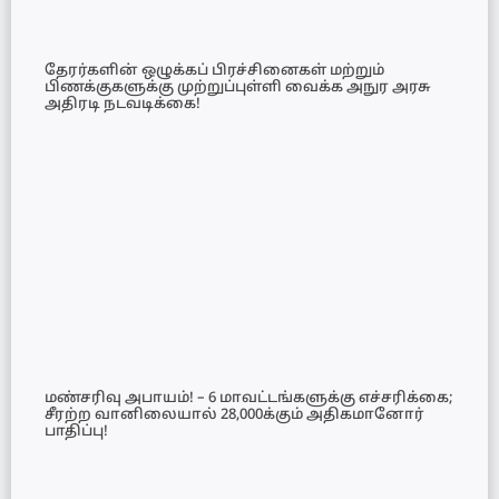
தேரர்களின் ஒழுக்கப் பிரச்சினைகள் மற்றும்
பிணக்குகளுக்கு முற்றுப்புள்ளி வைக்க அநுர அரசு
அதிரடி நடவடிக்கை!
மண்சரிவு அபாயம்! – 6 மாவட்டங்களுக்கு எச்சரிக்கை;
சீரற்ற வானிலையால் 28,000க்கும் அதிகமானோர்
பாதிப்பு!