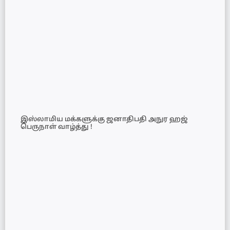
இஸ்லாமிய மக்களுக்கு ஜனாதிபதி அநுர ஹஜ்
பெருநாள் வாழ்த்து !