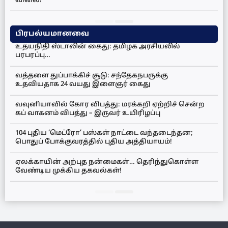
விலை!
பிரபல்யமானவை
உதயநிதி ஸ்டாலின் கைது: தமிழக அரசியலில்
பரபரப்பு…
வத்தளை துப்பாக்கிச் சூடு: சந்தேகநபருக்கு
உதவியதாக 24 வயது இளைஞர் கைது
வவுனியாவில் கோர விபத்து: மரக்கறி ஏற்றிச் சென்ற
கப் வாகனம் விபத்து – இருவர் உயிரிழப்பு
104 புதிய ‘மெட்ரோ’ பஸ்கள் நாட்டை வந்தடைந்தன;
பொதுப் போக்குவரத்தில் புதிய அத்தியாயம்!
ஏலக்காயின் அற்புத நன்மைகள்… தெரிந்துகொள்ள
வேண்டிய முக்கிய தகவல்கள்!