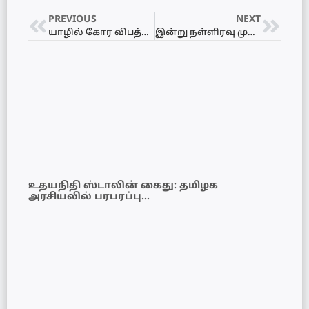
PREVIOUS
NEXT
யாழில் கோர விபத்து: கனரக வாகனத்துடன் மோதி இளைஞன் பலி!
இன்று நள்ளிரவு முதல் தனியார் வகுப்புகளுக்குத் தடை! – பரீட்சைகள் திணைக்களம் அறிவிப்பு!
உதயநிதி ஸ்டாலின் கைது: தமிழக
அரசியலில் பரபரப்பு…