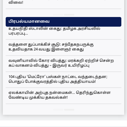
விலை!
பிரபல்யமானவை
உதயநிதி ஸ்டாலின் கைது: தமிழக அரசியலில்
பரபரப்பு…
வத்தளை துப்பாக்கிச் சூடு: சந்தேகநபருக்கு
உதவியதாக 24 வயது இளைஞர் கைது
வவுனியாவில் கோர விபத்து: மரக்கறி ஏற்றிச் சென்ற
கப் வாகனம் விபத்து – இருவர் உயிரிழப்பு
104 புதிய ‘மெட்ரோ’ பஸ்கள் நாட்டை வந்தடைந்தன;
பொதுப் போக்குவரத்தில் புதிய அத்தியாயம்!
ஏலக்காயின் அற்புத நன்மைகள்… தெரிந்துகொள்ள
வேண்டிய முக்கிய தகவல்கள்!