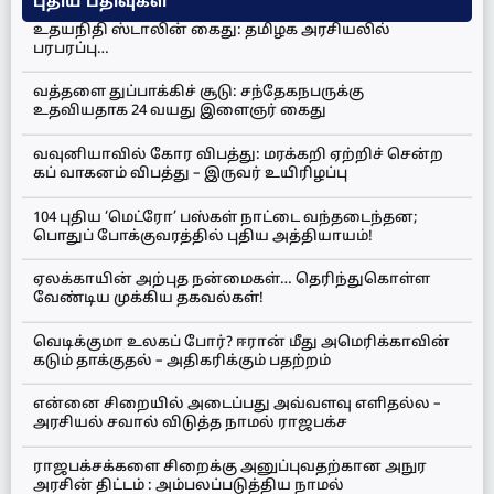
புதிய பதிவுகள்
உதயநிதி ஸ்டாலின் கைது: தமிழக அரசியலில்
பரபரப்பு…
வத்தளை துப்பாக்கிச் சூடு: சந்தேகநபருக்கு
உதவியதாக 24 வயது இளைஞர் கைது
வவுனியாவில் கோர விபத்து: மரக்கறி ஏற்றிச் சென்ற
கப் வாகனம் விபத்து – இருவர் உயிரிழப்பு
104 புதிய ‘மெட்ரோ’ பஸ்கள் நாட்டை வந்தடைந்தன;
பொதுப் போக்குவரத்தில் புதிய அத்தியாயம்!
ஏலக்காயின் அற்புத நன்மைகள்… தெரிந்துகொள்ள
வேண்டிய முக்கிய தகவல்கள்!
வெடிக்குமா உலகப் போர்? ஈரான் மீது அமெரிக்காவின்
கடும் தாக்குதல் – அதிகரிக்கும் பதற்றம்
என்னை சிறையில் அடைப்பது அவ்வளவு எளிதல்ல –
அரசியல் சவால் விடுத்த நாமல் ராஜபக்ச
ராஜபக்சக்களை சிறைக்கு அனுப்புவதற்கான அநுர
அரசின் திட்டம் : அம்பலப்படுத்திய நாமல்