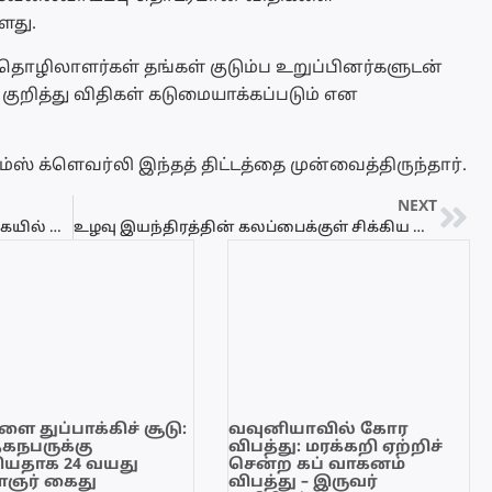
ளது.
ல் தொழிலாளர்கள் தங்கள் குடும்ப உறுப்பினர்களுடன்
குறித்து விதிகள் கடுமையாக்கப்படும் என
ஸ் க்ளெவர்லி இந்தத் திட்டத்தை முன்வைத்திருந்தார்.
NEXT
கிளிநொச்சி பெரும்போக நெற்செய்கையில் அதிகரிக்கும் நோய்த்தாக்கம்
உழவு இயந்திரத்தின் கலப்பைக்குள் சிக்கிய சிறுவன் உயிரிழப்பு
ை துப்பாக்கிச் சூடு:
வவுனியாவில் கோர
ேகநபருக்கு
விபத்து: மரக்கறி ஏற்றிச்
யதாக 24 வயது
சென்ற கப் வாகனம்
ஞர் கைது
விபத்து – இருவர்