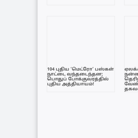
104 புதிய ‘மெட்ரோ’ பஸ்கள்
ஏலக்
நாட்டை வந்தடைந்தன;
நன்
பொதுப் போக்குவரத்தில்
தெரி
புதிய அத்தியாயம்!
வேண்
தகவல