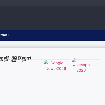
யவை
் தேதி இதோ!