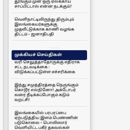
தூங்கும் முன் ஒரு ஏலக்காய்
சாப்பிட்டால் என்ன நடக்கும்?
வெளிநாட்டிலிருந்து திரும்பும்
இலங்கையர்களுக்கு
முதலீட்டுக்காக காணி வழங்க
திட்டம் – ஜனாதிபதி
முக்கியச் செய்திகள்
வரி செலுத்தாதோருக்கு எதிராக
சட்ட நடவடிக்கை :
விடுக்கப்பட்டுள்ள எச்சரிக்கை
இந்து சமுத்திரத்தை நெருங்கும்
கொடூர எல்நினோ! அக்டோபர்
வரை நீடிக்கப்போகும் கடும்
வறட்சி!
இலங்கையில் பரபரப்பை
ஏற்படுத்திய இளம் பெண்ணின்
படுகொலை – பொலிஸார்
வெளியிட்ட பகீர் தகவல்கள்