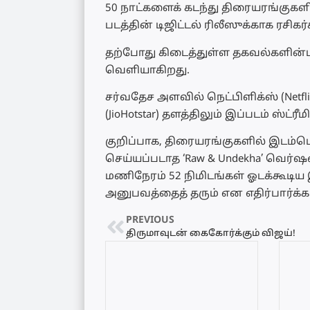
50 நாட்களைக் கடந்து திரையரங்குகள
படத்தின் டிஜிட்டல் ரிலீஸுக்காக ரசிக
தற்போது கிடைத்துள்ள தகவல்களின்படி, 
வெளியாகிறது.
சர்வதேச அளவில் நெட்பிளிக்ஸ் (Netfl
(JioHotstar) தளத்திலும் இப்படம் ஸ்ட்ர
குறிப்பாக, திரையரங்குகளில் இடம்பெ
செய்யப்படாத ‘Raw & Undekha’ வெர்ஷ
மணிநேரம் 52 நிமிடங்கள் ஓடக்கூடிய இந்த
அனுபவத்தைத் தரும் என எதிர்பார்க்கப
PREVIOUS
திருமாவுடன் கைகோர்க்கும் விஜய்!