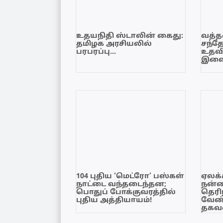
உதயநிதி ஸ்டாலின் கைது:
வத்தள
தமிழக அரசியலில்
சந்த
பரபரப்பு…
உதவி
இளை
104 புதிய ‘மெட்ரோ’ பஸ்கள்
ஏலக்
நாட்டை வந்தடைந்தன;
நன்
பொதுப் போக்குவரத்தில்
தெரி
புதிய அத்தியாயம்!
வேண்
தகவல