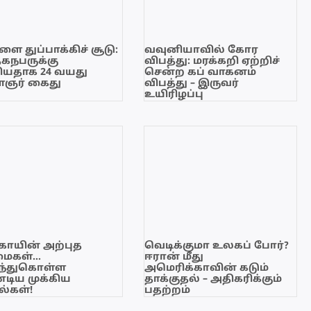
ை துப்பாக்கிச் சூடு:
வவுனியாவில் கோர
ேகநபருக்கு
விபத்து: மரக்கறி ஏற்றிச்
யதாக 24 வயது
சென்ற கப் வாகனம்
ஞர் கைது
விபத்து – இருவர்
உயிரிழப்பு
காயின் அற்புத
வெடிக்குமா உலகப் போர்?
மைகள்…
ஈரான் மீது
ந்துகொள்ள
அமெரிக்காவின் கடும்
டிய முக்கிய
தாக்குதல் – அதிகரிக்கும்
்கள்!
பதற்றம்