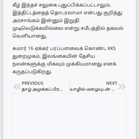
கீழ் இந்தச் சலுகை புதுப்பிக்கப்பட்டாலும்,
இத்திட்டத்தைத் தொடரலாமா என்பது குறித்து
அரசாங்கம் இன்னும் இறுதி
முடிவெடுக்கவில்லை என்று சமீபத்தில் தகவல்
வெளியானது.
சுமார் 16 ஏக்கர் பரப்பளவைக் கொண்ட KKS
துறைமுகம், இலங்கையின் தேசிய
நலன்களுக்கு மிகவும் முக்கியமானது எனக்
கருதப்படுகிறது.
PREVIOUS
NEXT
தாழ் அமுக்கப் பிரதேசம் இலங்கைக்கு அருகில்: வடக்கில் ஓரளவு பலத்த மழைக்கு வாய்ப்பு!
யாழில் மழையுடன் சேர்ந்து வீதியில் விழுந்த மீன்கள்! – ஆர்வத்துடன் பிடித்த மக்கள்!