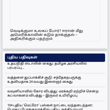
வெடிக்குமா உலகப் போர்? ஈரான் மீது
அமெரிக்காவின் கடும் தாக்குதல் –
அதிகரிக்கும் பதற்றம்
புதிய பதிவுகள்
உதயநிதி ஸ்டாலின் கைது: தமிழக அரசியலில்
பரபரப்பு…
வத்தளை துப்பாக்கிச் சூடு: சந்தேகநபருக்கு
உதவியதாக 24 வயது இளைஞர் கைது
வவுனியாவில் கோர விபத்து: மரக்கறி ஏற்றிச் சென்ற
கப் வாகனம் விபத்து – இருவர் உயிரிழப்பு
104 புதிய ‘மெட்ரோ’ பஸ்கள் நாட்டை வந்தடைந்தன;
பொதுப் போக்குவரத்தில் புதிய அத்தியாயம்!