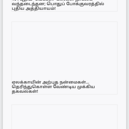
வந்தடைந்தன; பொதுப் போக்குவரத்தில்
புதிய அத்தியாயம்!
ஏலக்காயின் அற்புத நன்மைகள்…
தெரிந்துகொள்ள வேண்டிய முக்கிய
தகவல்கள்!