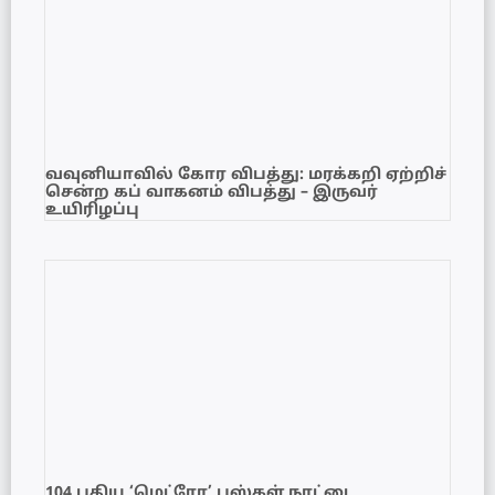
வவுனியாவில் கோர விபத்து: மரக்கறி ஏற்றிச்
சென்ற கப் வாகனம் விபத்து – இருவர்
உயிரிழப்பு
104 புதிய ‘மெட்ரோ’ பஸ்கள் நாட்டை