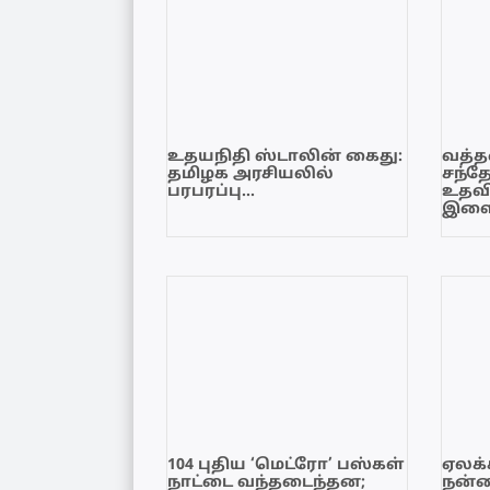
உதயநிதி ஸ்டாலின் கைது:
வத்தள
தமிழக அரசியலில்
சந்த
பரபரப்பு…
உதவி
இளை
104 புதிய ‘மெட்ரோ’ பஸ்கள்
ஏலக்
நாட்டை வந்தடைந்தன;
நன்