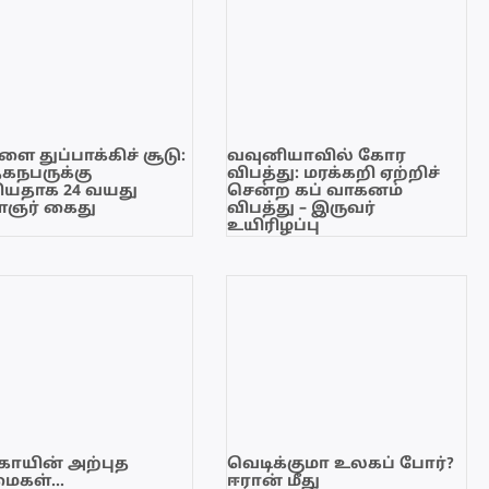
ை துப்பாக்கிச் சூடு:
வவுனியாவில் கோர
ேகநபருக்கு
விபத்து: மரக்கறி ஏற்றிச்
யதாக 24 வயது
சென்ற கப் வாகனம்
ஞர் கைது
விபத்து – இருவர்
உயிரிழப்பு
காயின் அற்புத
வெடிக்குமா உலகப் போர்?
மைகள்…
ஈரான் மீது