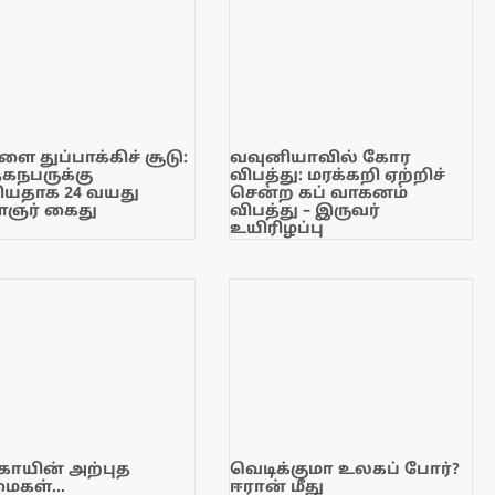
ை துப்பாக்கிச் சூடு:
வவுனியாவில் கோர
ேகநபருக்கு
விபத்து: மரக்கறி ஏற்றிச்
யதாக 24 வயது
சென்ற கப் வாகனம்
ஞர் கைது
விபத்து – இருவர்
உயிரிழப்பு
காயின் அற்புத
வெடிக்குமா உலகப் போர்?
மைகள்…
ஈரான் மீது