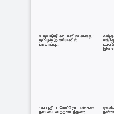
உதயநிதி ஸ்டாலின் கைது:
வத்தள
தமிழக அரசியலில்
சந்த
பரபரப்பு…
உதவி
இளை
104 புதிய ‘மெட்ரோ’ பஸ்கள்
ஏலக்
நாட்டை வந்தடைந்தன;
நன்