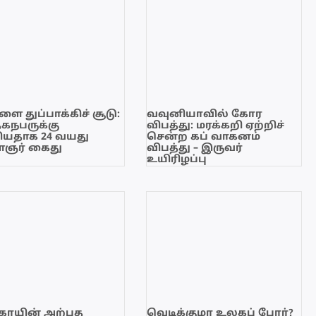
ை துப்பாக்கிச் சூடு:
வவுனியாவில் கோர
ேகநபருக்கு
விபத்து: மரக்கறி ஏற்றிச்
யதாக 24 வயது
சென்ற கப் வாகனம்
ஞர் கைது
விபத்து – இருவர்
உயிரிழப்பு
காயின் அற்புத
வெடிக்குமா உலகப் போர்?