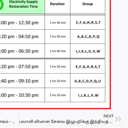
NEXT
முல்லைத்தீவு மாணவிகள் துஷ்பிரயோகம் – ஆசிரியருக்கு விளக்கமறியல் நீடிப்பு
பலாலி விமான சேவை இழுபறிக்கு இந்தியத் தரப்பே காரணம் என்கிறார் அமைச்சர் டக்ளஸ்