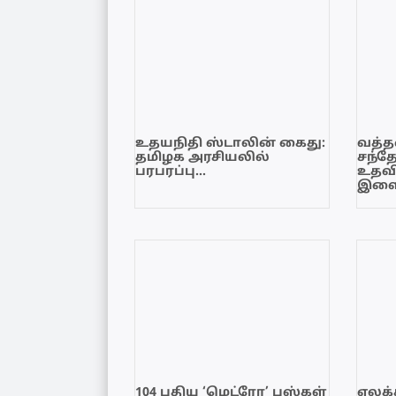
உதயநிதி ஸ்டாலின் கைது:
வத்தள
தமிழக அரசியலில்
சந்த
பரபரப்பு…
உதவி
இளை
104 புதிய ‘மெட்ரோ’ பஸ்கள்
ஏலக்