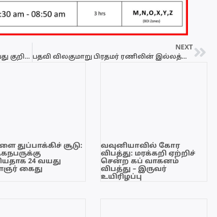
NEXT
தற்காலிக முடக்க நிலையை அறிவிப்பது குறித்து அரசாங்கம் ஆலோசனை
பதவி விலகுமாறு பிரதமர் ரணிலின் இல்லத்தை முற்றுகையிட்டு போராட்டம்
ை துப்பாக்கிச் சூடு:
வவுனியாவில் கோர
ேகநபருக்கு
விபத்து: மரக்கறி ஏற்றிச்
யதாக 24 வயது
சென்ற கப் வாகனம்
ஞர் கைது
விபத்து – இருவர்
உயிரிழப்பு