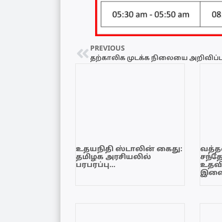
PREVIOUS
உதயநிதி ஸ்டாலின் கைது:
வத்தள
தமிழக அரசியலில்
சந்த
பரபரப்பு…
உதவி
இளை