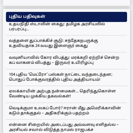
புதிய பதிவுகள்
உதயநிதி ஸ்டாலின் கைது: தமிழக அரசியலில்
பரபரப்பு…
வத்தளை துப்பாக்கிச் சூடு: சந்தேகநபருக்கு
உதவியதாக 24 வயது இளைஞர் கைது
வவுனியாவில் கோர விபத்து: மரக்கறி ஏற்றிச் சென்ற
கப் வாகனம் விபத்து – இருவர் உயிரிழப்பு
104 புதிய ‘மெட்ரோ’ பஸ்கள் நாட்டை வந்தடைந்தன;
பொதுப் போக்குவரத்தில் புதிய அத்தியாயம்!
ஏலக்காயின் அற்புத நன்மைகள்… தெரிந்துகொள்ள
வேண்டிய முக்கிய தகவல்கள்!
வெடிக்குமா உலகப் போர்? ஈரான் மீது அமெரிக்காவின்
கடும் தாக்குதல் – அதிகரிக்கும் பதற்றம்
என்னை சிறையில் அடைப்பது அவ்வளவு எளிதல்ல –
அரசியல் சவால் விடுத்த நாமல் ராஜபக்ச