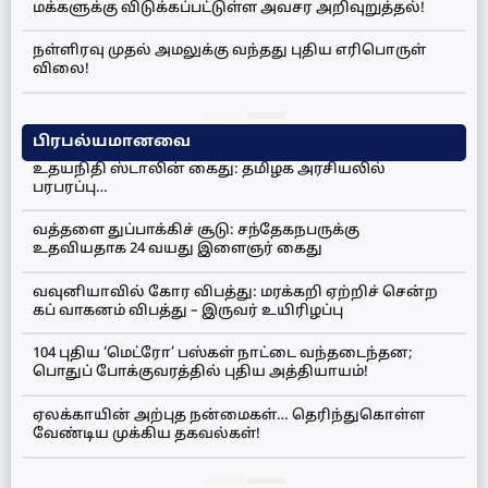
மக்களுக்கு விடுக்கப்பட்டுள்ள அவசர அறிவுறுத்தல்!
நள்ளிரவு முதல் அமலுக்கு வந்தது புதிய எரிபொருள்
விலை!
பிரபல்யமானவை
உதயநிதி ஸ்டாலின் கைது: தமிழக அரசியலில்
பரபரப்பு…
வத்தளை துப்பாக்கிச் சூடு: சந்தேகநபருக்கு
உதவியதாக 24 வயது இளைஞர் கைது
வவுனியாவில் கோர விபத்து: மரக்கறி ஏற்றிச் சென்ற
கப் வாகனம் விபத்து – இருவர் உயிரிழப்பு
104 புதிய ‘மெட்ரோ’ பஸ்கள் நாட்டை வந்தடைந்தன;
பொதுப் போக்குவரத்தில் புதிய அத்தியாயம்!
ஏலக்காயின் அற்புத நன்மைகள்… தெரிந்துகொள்ள
வேண்டிய முக்கிய தகவல்கள்!