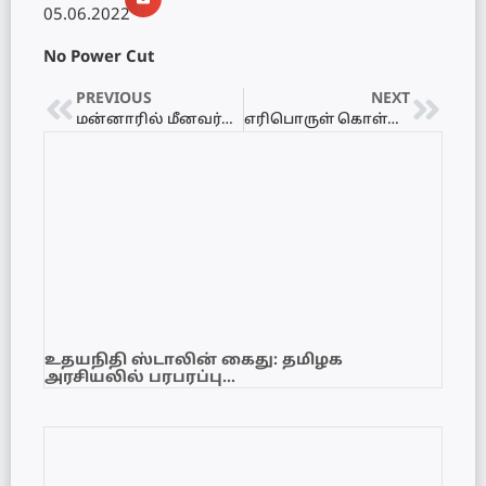
05.06.2022
No Power Cut
PREVIOUS
NEXT
மன்னாரில் மீனவர்கள் மீது கடற்படையினர் தாக்குதல்
எரிபொருள் கொள்வனவுக்கான 500 மில்லியன் டொலர் கடன்
உதயநிதி ஸ்டாலின் கைது: தமிழக
அரசியலில் பரபரப்பு…