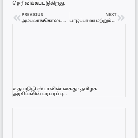
தெரிவிக்கப்படுகிறது.
PREVIOUS
NEXT
அம்பலாங்கொடை நகர சபை அருகில் துப்பாக்கிச் சூடு
யாழ்ப்பாண மற்றும் சாவகச்சேரி பிரதேச செயலகமும் இணைந்து நடாத்தும் நடமாடும் சேவை
உதயநிதி ஸ்டாலின் கைது: தமிழக
அரசியலில் பரபரப்பு…