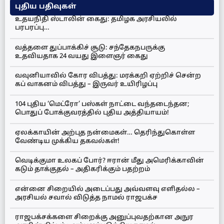
புதிய பதிவுகள்
உதயநிதி ஸ்டாலின் கைது: தமிழக அரசியலில்
பரபரப்பு…
வத்தளை துப்பாக்கிச் சூடு: சந்தேகநபருக்கு
உதவியதாக 24 வயது இளைஞர் கைது
வவுனியாவில் கோர விபத்து: மரக்கறி ஏற்றிச் சென்ற
கப் வாகனம் விபத்து – இருவர் உயிரிழப்பு
104 புதிய ‘மெட்ரோ’ பஸ்கள் நாட்டை வந்தடைந்தன;
பொதுப் போக்குவரத்தில் புதிய அத்தியாயம்!
ஏலக்காயின் அற்புத நன்மைகள்… தெரிந்துகொள்ள
வேண்டிய முக்கிய தகவல்கள்!
வெடிக்குமா உலகப் போர்? ஈரான் மீது அமெரிக்காவின்
கடும் தாக்குதல் – அதிகரிக்கும் பதற்றம்
என்னை சிறையில் அடைப்பது அவ்வளவு எளிதல்ல –
அரசியல் சவால் விடுத்த நாமல் ராஜபக்ச
ராஜபக்சக்களை சிறைக்கு அனுப்புவதற்கான அநுர