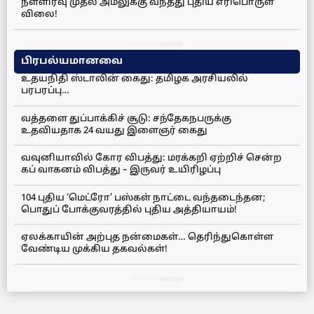
நள்ளிரவு முதல் அமலுக்கு வந்தது புதிய எரிபொருள்
விலை!
பிரபல்யமானவை
உதயநிதி ஸ்டாலின் கைது: தமிழக அரசியலில்
பரபரப்பு…
வத்தளை துப்பாக்கிச் சூடு: சந்தேகநபருக்கு
உதவியதாக 24 வயது இளைஞர் கைது
வவுனியாவில் கோர விபத்து: மரக்கறி ஏற்றிச் சென்ற
கப் வாகனம் விபத்து – இருவர் உயிரிழப்பு
104 புதிய ‘மெட்ரோ’ பஸ்கள் நாட்டை வந்தடைந்தன;
பொதுப் போக்குவரத்தில் புதிய அத்தியாயம்!
ஏலக்காயின் அற்புத நன்மைகள்… தெரிந்துகொள்ள
வேண்டிய முக்கிய தகவல்கள்!