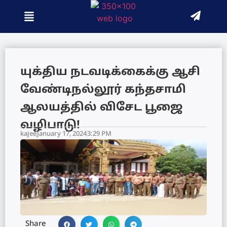
யுக்திய நடவடிக்கைக்கு ஆசி
வேண்டிநல்லூர் கந்தசாமி
ஆலயத்தில் விசேட பூஜை
வழிபாடு!
kajee
January 17, 2024
3:29 PM
Share