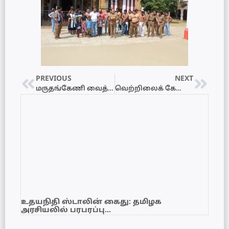
PREVIOUS
NEXT
மருதங்கேணி வைத்தியசாலையில் இரத்ததான முகாம் – ஆர்வமுடன் பங்கெடுத்த கொடையாளர்கள்
வெற்றிலைக் கேணியில் இன்று நாள் தொழில் ஆரம்பம்!
உதயநிதி ஸ்டாலின் கைது: தமிழக
அரசியலில் பரபரப்பு…