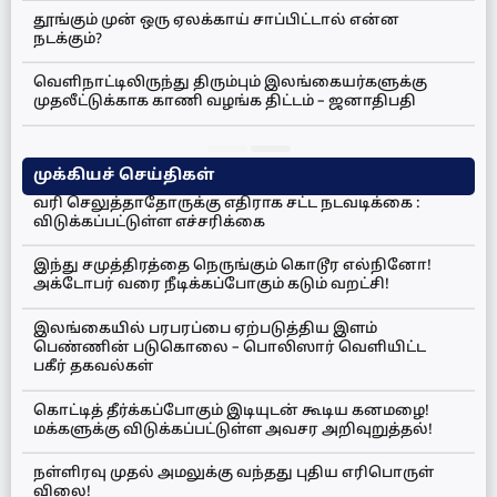
தூங்கும் முன் ஒரு ஏலக்காய் சாப்பிட்டால் என்ன
நடக்கும்?
வெளிநாட்டிலிருந்து திரும்பும் இலங்கையர்களுக்கு
முதலீட்டுக்காக காணி வழங்க திட்டம் – ஜனாதிபதி
முக்கியச் செய்திகள்
வரி செலுத்தாதோருக்கு எதிராக சட்ட நடவடிக்கை :
விடுக்கப்பட்டுள்ள எச்சரிக்கை
இந்து சமுத்திரத்தை நெருங்கும் கொடூர எல்நினோ!
அக்டோபர் வரை நீடிக்கப்போகும் கடும் வறட்சி!
இலங்கையில் பரபரப்பை ஏற்படுத்திய இளம்
பெண்ணின் படுகொலை – பொலிஸார் வெளியிட்ட
பகீர் தகவல்கள்
கொட்டித் தீர்க்கப்போகும் இடியுடன் கூடிய கனமழை!
மக்களுக்கு விடுக்கப்பட்டுள்ள அவசர அறிவுறுத்தல்!
நள்ளிரவு முதல் அமலுக்கு வந்தது புதிய எரிபொருள்
விலை!