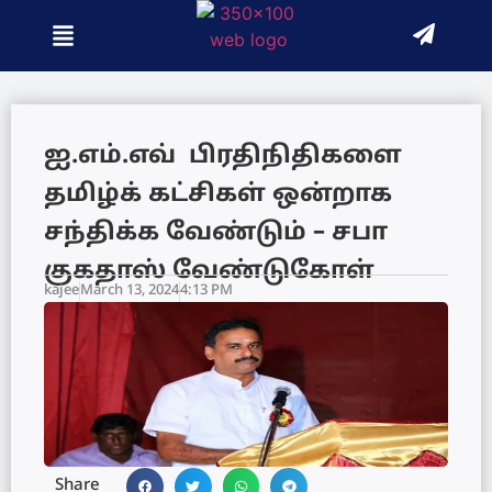
ஐ.எம்.எவ் பிரதிநிதிகளை
தமிழ்க் கட்சிகள் ஒன்றாக
சந்திக்க வேண்டும் – சபா
குகதாஸ் வேண்டுகோள்
kajee
March 13, 2024
4:13 PM
Share