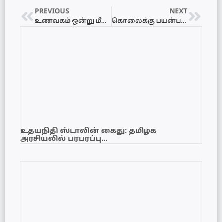
PREVIOUS
NEXT
உணவகம் ஒன்று மீது இனந்தெரியாதோர் தாக்குதல்
கொலைக்கு பயன்படுத்திய கார் அராலியில் மீட்பு!
உதயநிதி ஸ்டாலின் கைது: தமிழக
அரசியலில் பரபரப்பு…