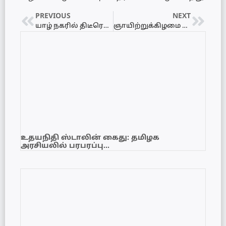
PREVIOUS
NEXT
யாழ் நகரில் திடீரென பற்றியெரிந்த வாகனம்!
ஞாயிற்றுக்கிழமை கடலில் கறுப்புக்கொடி போராட்டம் – மீனவ அமைப்புக்கள் அழைப்பு
உதயநிதி ஸ்டாலின் கைது: தமிழக
அரசியலில் பரபரப்பு…