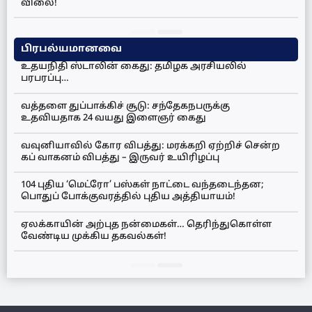
விலை!
பிரபல்யமானவை
உதயநிதி ஸ்டாலின் கைது: தமிழக அரசியலில்
பரபரப்பு…
வத்தளை துப்பாக்கிச் சூடு: சந்தேகநபருக்கு
உதவியதாக 24 வயது இளைஞர் கைது
வவுனியாவில் கோர விபத்து: மரக்கறி ஏற்றிச் சென்ற
கப் வாகனம் விபத்து – இருவர் உயிரிழப்பு
104 புதிய ‘மெட்ரோ’ பஸ்கள் நாட்டை வந்தடைந்தன;
பொதுப் போக்குவரத்தில் புதிய அத்தியாயம்!
ஏலக்காயின் அற்புத நன்மைகள்… தெரிந்துகொள்ள
வேண்டிய முக்கிய தகவல்கள்!