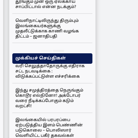
தூங்கும் முன் ஒரு ஏலக்காய்
சாப்பிட்டால் என்ன நடக்கும்?
வெளிநாட்டிலிருந்து திரும்பும்
இலங்கையர்களுக்கு
முதலீட்டுக்காக காணி வழங்க
திட்டம் – ஜனாதிபதி
முக்கியச் செய்திகள்
வரி செலுத்தாதோருக்கு எதிராக
சட்ட நடவடிக்கை :
விடுக்கப்பட்டுள்ள எச்சரிக்கை
இந்து சமுத்திரத்தை நெருங்கும்
கொடூர எல்நினோ! அக்டோபர்
வரை நீடிக்கப்போகும் கடும்
வறட்சி!
இலங்கையில் பரபரப்பை
ஏற்படுத்திய இளம் பெண்ணின்
படுகொலை – பொலிஸார்
வெளியிட்ட பகீர் தகவல்கள்