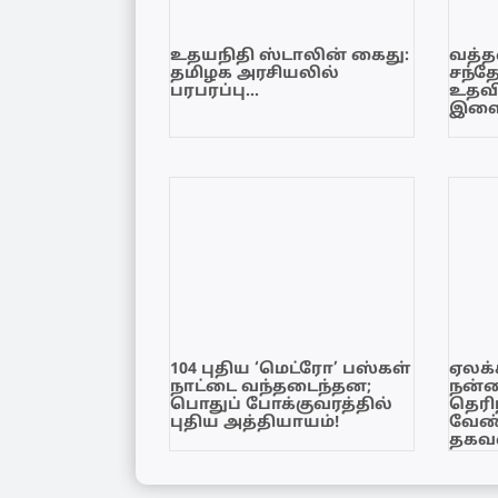
உதயநிதி ஸ்டாலின் கைது:
வத்தள
தமிழக அரசியலில்
சந்த
பரபரப்பு…
உதவி
இளை
104 புதிய ‘மெட்ரோ’ பஸ்கள்
ஏலக்
நாட்டை வந்தடைந்தன;
நன்
பொதுப் போக்குவரத்தில்
தெரி
புதிய அத்தியாயம்!
வேண்
தகவல