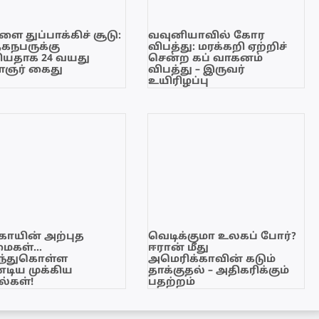
ை துப்பாக்கிச் சூடு:
வவுனியாவில் கோர
ேகநபருக்கு
விபத்து: மரக்கறி ஏற்றிச்
யதாக 24 வயது
சென்ற கப் வாகனம்
ஞர் கைது
விபத்து – இருவர்
உயிரிழப்பு
காயின் அற்புத
வெடிக்குமா உலகப் போர்?
மைகள்…
ஈரான் மீது
ந்துகொள்ள
அமெரிக்காவின் கடும்
டிய முக்கிய
தாக்குதல் – அதிகரிக்கும்
்கள்!
பதற்றம்