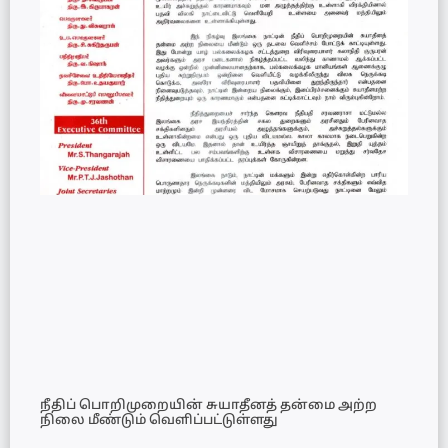
நீதிப் பொறிமுறையின் சுயாதீனத் தன்மை அற்ற
நிலை மீண்டும் வெளிப்பட்டுள்ளது