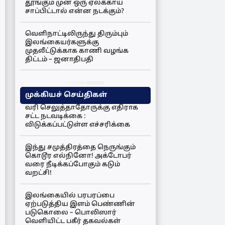
தூங்கும் முன் ஒரு ஏலக்காய்
சாப்பிட்டால் என்ன நடக்கும்?
வெளிநாட்டிலிருந்து திரும்பும்
இலங்கையர்களுக்கு
முதலீட்டுக்காக காணி வழங்க
திட்டம் – ஜனாதிபதி
முக்கியச் செய்திகள்
வரி செலுத்தாதோருக்கு எதிராக
சட்ட நடவடிக்கை :
விடுக்கப்பட்டுள்ள எச்சரிக்கை
இந்து சமுத்திரத்தை நெருங்கும்
கொடூர எல்நினோ! அக்டோபர்
வரை நீடிக்கப்போகும் கடும்
வறட்சி!
இலங்கையில் பரபரப்பை
ஏற்படுத்திய இளம் பெண்ணின்
படுகொலை – பொலிஸார்
வெளியிட்ட பகீர் தகவல்கள்