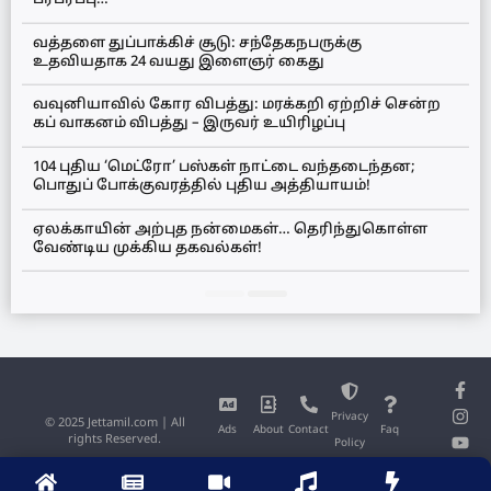
பரபரப்பு…
வத்தளை துப்பாக்கிச் சூடு: சந்தேகநபருக்கு
உதவியதாக 24 வயது இளைஞர் கைது
வவுனியாவில் கோர விபத்து: மரக்கறி ஏற்றிச் சென்ற
கப் வாகனம் விபத்து – இருவர் உயிரிழப்பு
104 புதிய ‘மெட்ரோ’ பஸ்கள் நாட்டை வந்தடைந்தன;
பொதுப் போக்குவரத்தில் புதிய அத்தியாயம்!
ஏலக்காயின் அற்புத நன்மைகள்… தெரிந்துகொள்ள
வேண்டிய முக்கிய தகவல்கள்!
Privacy
© 2025 Jettamil.com | All
Ads
About
Contact
Faq
rights Reserved.
Policy