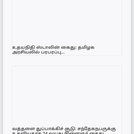
உதயநிதி ஸ்டாலின் கைது: தமிழக
அரசியலில் பரபரப்பு…
வத்தளை துப்பாக்கிச் சூடு: சந்தேகநபருக்கு
உதவியதாக 24 வயது இளைஞர் கைது