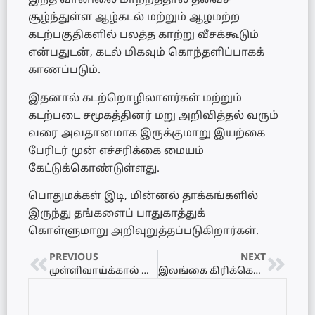
இந்த வானிலை மாற்றத்தால் தீவைச்
சூழ்ந்துள்ள ஆழ்கடல் மற்றும் ஆழமற்ற
கடற்பகுதிகளில் பலத்த காற்று வீசக்கூடும்
என்பதுடன், கடல் மிகவும் கொந்தளிப்பாகக்
காணப்படும்.
இதனால் கடற்றொழிலாளர்கள் மற்றும்
கடற்படை சமூகத்தினர் மறு அறிவித்தல் வரும்
வரை அவதானமாக இருக்குமாறு இயற்கை
பேரிடர் முன் எச்சரிக்கை மையம்
கேட்டுக்கொண்டுள்ளது.
பொதுமக்கள் இடி, மின்னல் தாக்கங்களில்
இருந்து தங்களைப் பாதுகாத்துக்
கொள்ளுமாறு அறிவுறுத்தப்படுகிறார்கள்.
PREVIOUS
NEXT
முள்ளிவாய்க்கால் நினைவு வாரம் ஆரம்பம்: உணர்ச்சிப் பெருக்கில் தமிழர் தாயகம்!
இலங்கை கிரிக்கெட் ‘A’ அணியில் சஜிந்தினி!