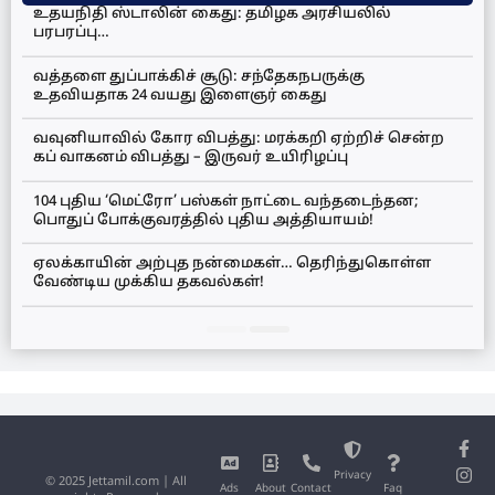
உதயநிதி ஸ்டாலின் கைது: தமிழக அரசியலில்
பரபரப்பு…
வத்தளை துப்பாக்கிச் சூடு: சந்தேகநபருக்கு
உதவியதாக 24 வயது இளைஞர் கைது
வவுனியாவில் கோர விபத்து: மரக்கறி ஏற்றிச் சென்ற
கப் வாகனம் விபத்து – இருவர் உயிரிழப்பு
104 புதிய ‘மெட்ரோ’ பஸ்கள் நாட்டை வந்தடைந்தன;
பொதுப் போக்குவரத்தில் புதிய அத்தியாயம்!
ஏலக்காயின் அற்புத நன்மைகள்… தெரிந்துகொள்ள
வேண்டிய முக்கிய தகவல்கள்!
Privacy
© 2025 Jettamil.com | All
Ads
About
Contact
Faq