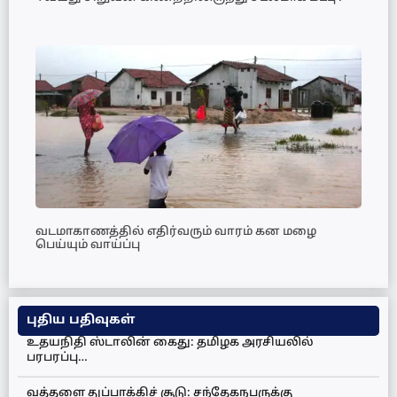
வடமாகாணத்தில் எதிர்வரும் வாரம் கன மழை
பெய்யும் வாய்ப்பு
புதிய பதிவுகள்
உதயநிதி ஸ்டாலின் கைது: தமிழக அரசியலில்
பரபரப்பு…
வத்தளை துப்பாக்கிச் சூடு: சந்தேகநபருக்கு