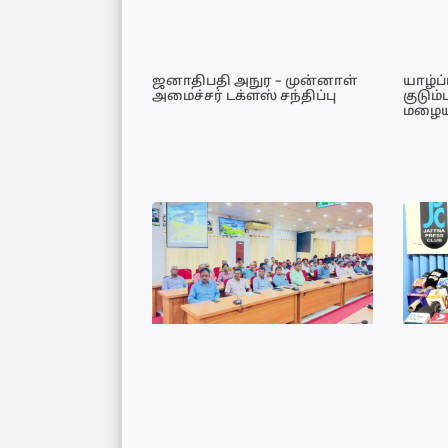
ஜனாதிபதி அநுர – முன்னாள்
யாழ்ப
அமைச்சர் டக்ளஸ் சந்திப்பு
குடும்
மழையா