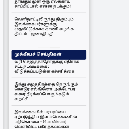
தூங்கும் முன் ஒரு ஏலக்காய்
சாப்பிட்டால் என்ன நடக்கும்?
வெளிநாட்டிலிருந்து திரும்பும்
இலங்கையர்களுக்கு
முதலீட்டுக்காக காணி வழங்க
திட்டம் – ஜனாதிபதி
முக்கியச் செய்திகள்
வரி செலுத்தாதோருக்கு எதிராக
சட்ட நடவடிக்கை :
விடுக்கப்பட்டுள்ள எச்சரிக்கை
இந்து சமுத்திரத்தை நெருங்கும்
கொடூர எல்நினோ! அக்டோபர்
வரை நீடிக்கப்போகும் கடும்
வறட்சி!
இலங்கையில் பரபரப்பை
ஏற்படுத்திய இளம் பெண்ணின்
படுகொலை – பொலிஸார்
வெளியிட்ட பகீர் தகவல்கள்