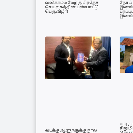
வலிகாமம் மேற்கு பிரதேச
நோய் 
செயலகத்தின் பண்பாட்டு
இனங்க
பெருவிழா!
பரப்ப
இனங்
யாழ்ப
சிறும
வடக்கு ஆளுநருக்கு நூல்