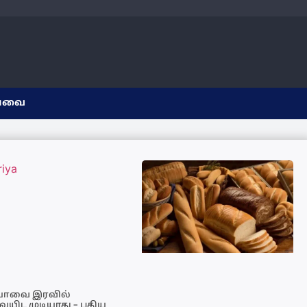
யவை
ியாவை இரவில்
ையிட முடியாது – புதிய