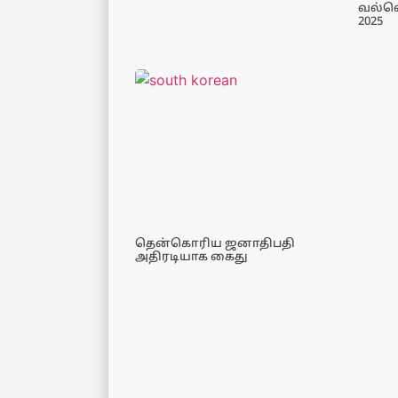
வல்வெ
2025
தென்கொரிய ஜனாதிபதி
அதிரடியாக கைது