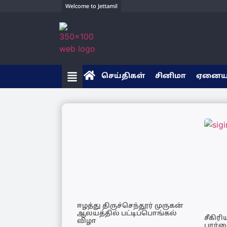
Welcome to Jettamil
செய்திகள்
சினிமா
ஏனை
ஈழத்து திருச்செந்தூர் முருகன்
ஆலயத்தில் பட்டிப்பொங்கல்
சீகிர
விழா
பார்வ