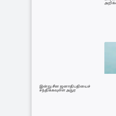
அறிக
இன்று சீன ஜனாதிபதியைச்
சந்திக்கவுள்ள அநுர