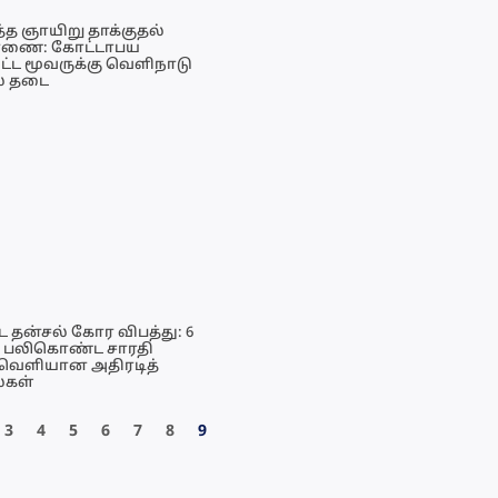
த்த ஞாயிறு தாக்குதல்
ரணை: கோட்டாபய
ட்ட மூவருக்கு வெளிநாடு
ல தடை
 தன்சல் கோர விபத்து: 6
 பலிகொண்ட சாரதி
 வெளியான அதிரடித்
்கள்
3
4
5
6
7
8
9