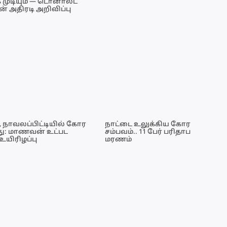
க முடியும் — டொனால்ட்
ின் அதிரடி அறிவிப்பு
, நாவலப்பிட்டியில் கோர
நாட்டை உலுக்கிய கோர
து: மாணவன் உட்பட
சம்பவம்.. 11 பேர் பரிதாப
உயிரிழப்பு
மரணம்