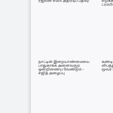
ரஜீவன் எம்பி அதிரடிப் பதிவு!
எடுக்
ட்ரம்ப
நாட்டின் இறையாண்மையை
கண்டி
பாதுகாக்க அனைவரும்
விபத்
ஒன்றிணைய வேண்டும் –
மூவர் 
சஜித் அழைப்பு