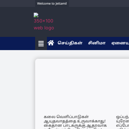
Welcome to Jettamil
செய்திகள்
சினிமா
ஏனை
கலை வெளிப்பாடுகள்
ஒப்பந
ஆயுதவாதத்தை உருவாக்காது!
யுரே
கைதான பாடகருக்கு ஆதரவாக
எப்ப