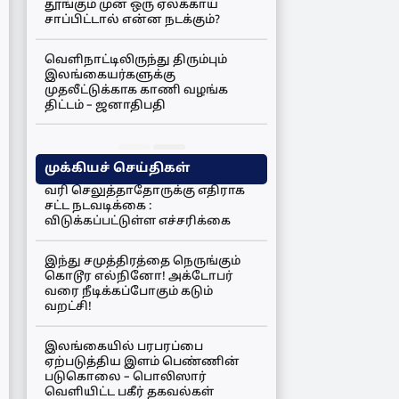
தூங்கும் முன் ஒரு ஏலக்காய்
சாப்பிட்டால் என்ன நடக்கும்?
வெளிநாட்டிலிருந்து திரும்பும்
இலங்கையர்களுக்கு
முதலீட்டுக்காக காணி வழங்க
திட்டம் – ஜனாதிபதி
முக்கியச் செய்திகள்
வரி செலுத்தாதோருக்கு எதிராக
சட்ட நடவடிக்கை :
விடுக்கப்பட்டுள்ள எச்சரிக்கை
இந்து சமுத்திரத்தை நெருங்கும்
கொடூர எல்நினோ! அக்டோபர்
வரை நீடிக்கப்போகும் கடும்
வறட்சி!
இலங்கையில் பரபரப்பை
ஏற்படுத்திய இளம் பெண்ணின்
படுகொலை – பொலிஸார்
வெளியிட்ட பகீர் தகவல்கள்