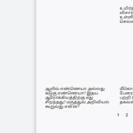
உயிர்
விசா
உள்ளி
செல்
ஆலிவ் எண்ணெயா அல்லது
மீகொட
கடுகு எண்ணெயா? இதய
பேரை
ஆரோக்கியத்திற்கு எது
பற்றி
சிறந்தது? மருத்துவ அறிவியல்
தகவல
கூறுவது என்ன?
1
2