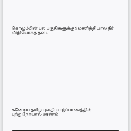
கொழும்பின் பல பகுதிகளுக்கு 9 மணித்தியால நீர்
விநியோகத் தடை
கனேடிய தமிழ் யுவதி யாழ்ப்பாணத்தில்
புற்றுநோயால் மரணம்