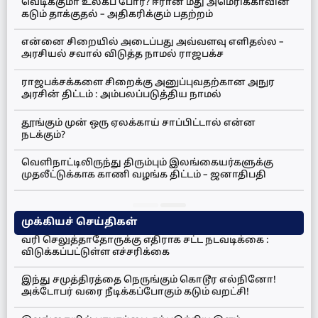
வெடிக்குமா உலகப் போர்? ஈரான் மீது அமெரிக்காவின்
கடும் தாக்குதல் – அதிகரிக்கும் பதற்றம்
என்னை சிறையில் அடைப்பது அவ்வளவு எளிதல்ல –
அரசியல் சவால் விடுத்த நாமல் ராஜபக்ச
ராஜபக்சக்களை சிறைக்கு அனுப்புவதற்கான அநுர
அரசின் திட்டம் : அம்பலப்படுத்திய நாமல்
தூங்கும் முன் ஒரு ஏலக்காய் சாப்பிட்டால் என்ன
நடக்கும்?
வெளிநாட்டிலிருந்து திரும்பும் இலங்கையர்களுக்கு
முதலீட்டுக்காக காணி வழங்க திட்டம் – ஜனாதிபதி
முக்கியச் செய்திகள்
வரி செலுத்தாதோருக்கு எதிராக சட்ட நடவடிக்கை :
விடுக்கப்பட்டுள்ள எச்சரிக்கை
இந்து சமுத்திரத்தை நெருங்கும் கொடூர எல்நினோ!
அக்டோபர் வரை நீடிக்கப்போகும் கடும் வறட்சி!