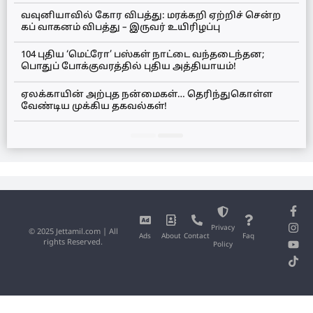
வவுனியாவில் கோர விபத்து: மரக்கறி ஏற்றிச் சென்ற
கப் வாகனம் விபத்து – இருவர் உயிரிழப்பு
104 புதிய ‘மெட்ரோ’ பஸ்கள் நாட்டை வந்தடைந்தன;
பொதுப் போக்குவரத்தில் புதிய அத்தியாயம்!
ஏலக்காயின் அற்புத நன்மைகள்… தெரிந்துகொள்ள
வேண்டிய முக்கிய தகவல்கள்!
Privacy
© 2025 Jettamil.com | All
Ads
About
Contact
Faq
rights Reserved.
Policy