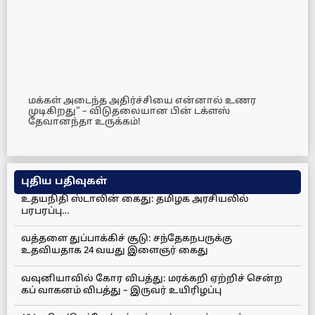
மக்கள் அடைந்த அதிர்ச்சியை என்னால் உணர
முடிகிறது” – விடுதலையான பின் டக்ளஸ்
தேவானந்தா உருக்கம்!
புதிய பதிவுகள்
உதயநிதி ஸ்டாலின் கைது: தமிழக அரசியலில்
பரபரப்பு…
வத்தளை துப்பாக்கிச் சூடு: சந்தேகநபருக்கு
உதவியதாக 24 வயது இளைஞர் கைது
வவுனியாவில் கோர விபத்து: மரக்கறி ஏற்றிச் சென்ற
கப் வாகனம் விபத்து – இருவர் உயிரிழப்பு