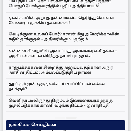
104 புதிய ‘மெட்ரோ’ பஸ்கள் நாட்டை வந்தடைந்தன;
பொதுப் போக்குவரத்தில் புதிய அத்தியாயம்!
ஏலக்காயின் அற்புத நன்மைகள்… தெரிந்துகொள்ள
வேண்டிய முக்கிய தகவல்கள்!
வெடிக்குமா உலகப் போர்? ஈரான் மீது அமெரிக்காவின்
கடும் தாக்குதல் – அதிகரிக்கும் பதற்றம்
என்னை சிறையில் அடைப்பது அவ்வளவு எளிதல்ல –
அரசியல் சவால் விடுத்த நாமல் ராஜபக்ச
ராஜபக்சக்களை சிறைக்கு அனுப்புவதற்கான அநுர
அரசின் திட்டம் : அம்பலப்படுத்திய நாமல்
தூங்கும் முன் ஒரு ஏலக்காய் சாப்பிட்டால் என்ன
நடக்கும்?
வெளிநாட்டிலிருந்து திரும்பும் இலங்கையர்களுக்கு
முதலீட்டுக்காக காணி வழங்க திட்டம் – ஜனாதிபதி
முக்கியச் செய்திகள்