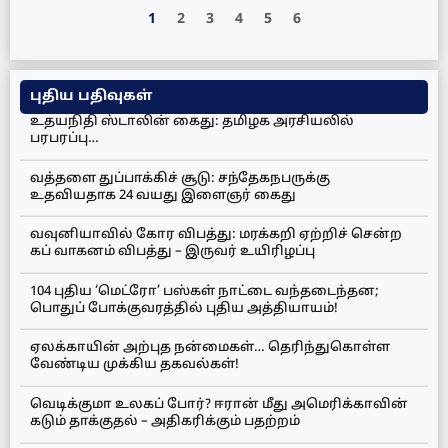
1
2
3
4
5
6
புதிய பதிவுகள்
உதயநிதி ஸ்டாலின் கைது: தமிழக அரசியலில்
பரபரப்பு…
வத்தளை துப்பாக்கிச் சூடு: சந்தேகநபருக்கு
உதவியதாக 24 வயது இளைஞர் கைது
வவுனியாவில் கோர விபத்து: மரக்கறி ஏற்றிச் சென்ற
கப் வாகனம் விபத்து – இருவர் உயிரிழப்பு
104 புதிய ‘மெட்ரோ’ பஸ்கள் நாட்டை வந்தடைந்தன;
பொதுப் போக்குவரத்தில் புதிய அத்தியாயம்!
ஏலக்காயின் அற்புத நன்மைகள்… தெரிந்துகொள்ள
வேண்டிய முக்கிய தகவல்கள்!
வெடிக்குமா உலகப் போர்? ஈரான் மீது அமெரிக்காவின்
கடும் தாக்குதல் – அதிகரிக்கும் பதற்றம்