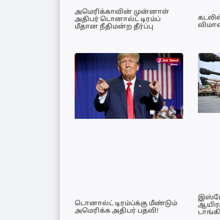
அமெரிக்காவின் முன்னாள்
கடலில
அதிபர் டொனால்ட் டிரம்ப்
விமா
மீதான நீதிமன்ற தீர்ப்பு
இஸ்ரே
டொனால்ட் டிரம்ப்க்கு மீண்டும்
ஆயிர
அமெரிக்க அதிபர் பதவி!
டாங்க