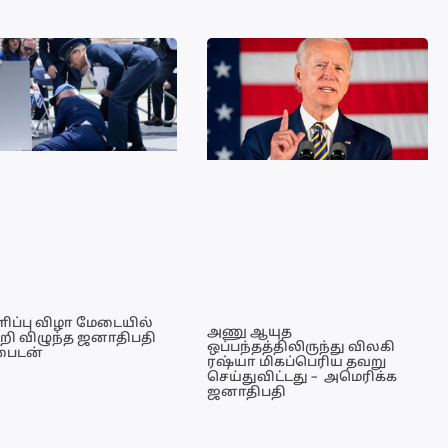
ளிப்பு விழா மேடையில்
அணு ஆயுத
றி விழுந்த ஜனாதிபதி
ஒப்பந்தத்திலிருந்து விலகி
ைடன்
ரஷ்யா மிகப்பெரிய தவறு
செய்துவிட்டது – அமெரிக்க
ஜனாதிபதி