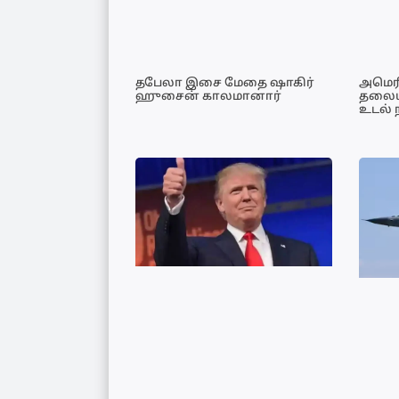
தபேலா இசை மேதை ஷாகிர்
அமெர
ஹுசைன் காலமானார்
தலையி
உடல் 