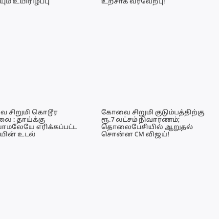
யும் உயிரிழப்பு
உற்சாக வரவேற்பு!
 சிறுமி கொடூர
கோவை சிறுமி குடும்பத்திற்கு
 : தாய்க்கு
ரூ.7 லட்சம் நிவாரணம்;
ாமலேயே எரிக்கப்பட்ட
தொலைபேசியில் ஆறுதல்
ியின் உடல்
சொன்ன CM விஜய்!