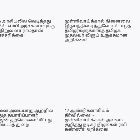
 அரசியலில் வெடித்தது
முள்ளிவாய்க்கால் நினைவை
 – எம்பி அர்ச்சுனாவுக்கு
இதயத்தில் ஏந்துவோம்! – ஈழத்
நிறுவனர் ராமதாஸ்
தமிழர்களுக்காகத் தமிழக
எச்சரிக்கை!
முதல்வர் விஜய் உருக்கமான
அறிக்கை!
னை அடையாறு ஆற்றில்
17 ஆண்டுகளாகியும்
துத் தயாரிப்பாளர்
தீர்வில்லை! –
ஜன் தற்கொலை! மீட்டது
முள்ளிவாய்க்கால் அவலம்
ப்புத் துறை!
குறித்து நடிகர் நிழல்கள் ரவி
கண்ணீர் அறிக்கை!