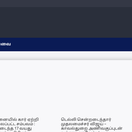
யவை
ையில் கார் ஏற்றி
டெல்லி சென்றடைந்தார்
ப்பட்ட சம்பவம் :
முதலமைச்சர் விஜய் –
டைந்த 17 வயது
காவல்துறை அணிவகுப்புடன்