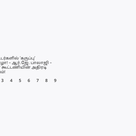
டர்களில் ‘கருப்பு’
ிழா! – ஆர்.ஜே. பாலாஜி –
ா கூட்டணியின் அதிரடி
ம்!
3
4
5
6
7
8
9