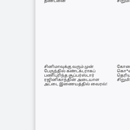
தண்டனை
சிறுமி
சினிமாவுக்கு வரும் முன்
கோவை
பேருந்தில் கண்டக்டராகப்
கொ*லை
பணிபுரிந்த சூப்பர்ஸ்டார்
தெரிய
ரஜினிகாந்தின் அடையாள
சிறும
அட்டை இணையத்தில் வைரல்!