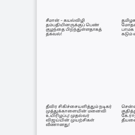
சீமான் – கயல்விழி
தமிழக
தம்பதியினருக்குப் பெண்
மோதல்!
குழந்தை பிறந்துள்ளதாகத்
பாமக 
தகவல்!
கடும் 
தீவிர சிகிச்சையளித்தும் நடிகர்
சென்
முத்துக்காளையின் மனைவி
குதித்
உயிரிழப்பு! முதல்வர்
கே.ரா
விஜய்யின் முயற்சிகள்
தீயணை
வீணானது!